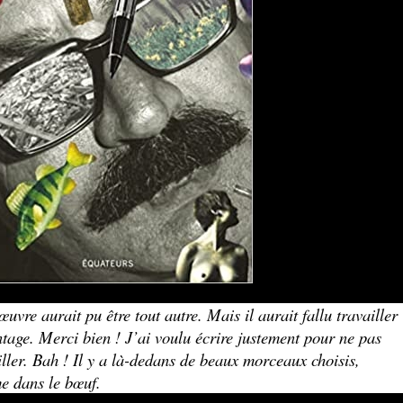
uvre aurait pu être tout autre. Mais il aurait fallu travailler
tage. Merci bien ! J’ai voulu écrire justement pour ne pas
iller. Bah ! Il y a là-dedans de beaux morceaux choisis,
e dans le bœuf.