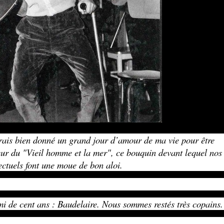
rais bien donné un grand jour d’amour de ma vie pour être
eur du "Vieil homme et la mer", ce bouquin devant lequel nos
lectuels font une moue de bon aloi.
i de cent ans : Baudelaire. Nous sommes restés très copains