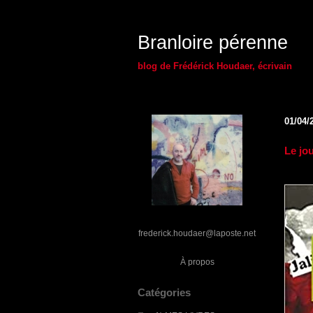
Branloire pérenne
blog de Frédérick Houdaer, écrivain
01/04/
Le jo
frederick.houdaer@laposte.net
À propos
Catégories