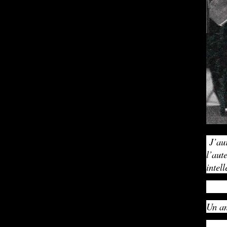
J’au
l’aut
intel
Un am