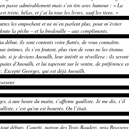
’en passe admirablement mais s’en tire avec humour : « La
est triste, hélas, et j’ai lu tous les livres, sauf les tiens. »
utres les empochent et ne m’en parlent plus, pour m’éviter
doute la pêche – et la bredouille – aux compliments.
u début, ils sont contents voire flattés, de vous connaître.
us intimes, ils s’en foutent, plus rien de vous ne les étonne.
ûr, si je deviens Anouilh, leur intérêt se réveillera : ils seront
opains d’Anouilh, et lui taperont sur le ventre, de préférence e
c. Excepté Georges, qui est déjà Anouilh.
rassens
es, à une heure du matin, s’affirme gaulliste. Je me dis, s’il
aulliste, c’est qu’on est bourrés. On l’était.
 tout débuts, Canetti, patron des Trois Baudets, pria Brassens