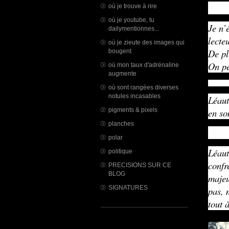
où je trouve à rire
où je youtube, tu
Je n’
dailymentionnes...
lecte
où je zieute des images qui
De pl
bougent
On pe
où mon taux d'adrénaline
augmente
où sont rangées diverses
notules incasables
Léaut
pigments & pixels
en so
planches
polar
Léaut
politique
confr
PRECISIONS SUR CE
BLOG
majeu
SIGNATURES
pas, 
tout 