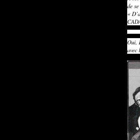
de se
« D’a
CADAV
Oui, 
avec 