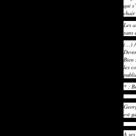
qui s
chair 
Les a
sans 
(…) A
Deven
Bien s
les c
publi
* : B
Georg
est g
A ses