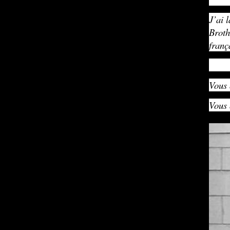
J’ai 
Broth
franç
Vous 
Vous 