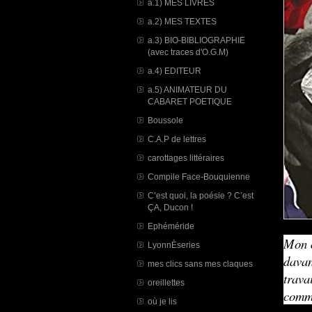
a.1) MES LIVRES
a.2) MES TEXTES
a.3) BIO-BIBLIOGRAPHIE
(avec traces d'O.G.M)
a.4) EDITEUR
a.5) ANIMATEUR DU
CABARET POETIQUE
Boussole
C.A.P de lettres
carottages littéraires
Compile Face-Bouquienne
C’est quoi, la poésie ? C’est
ÇA, Ducon !
Ephéméride
Mon œ
LyonnÈseries
davan
mes clics sans mes claques
trava
oreillettes
comm
où je lis