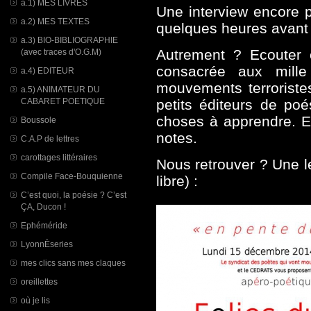
a.1) MES LIVRES
Une interview encore 
a.2) MES TEXTES
quelques heures avant 
a.3) BIO-BIBLIOGRAPHIE
Autrement ? Ecouter 
(avec traces d'O.G.M)
consacrée aux mill
a.4) EDITEUR
mouvements terroristes
a.5) ANIMATEUR DU
CABARET POETIQUE
petits éditeurs de po
choses à apprendre. En
Boussole
notes.
C.A.P de lettres
carottages littéraires
Nous retrouver ? Une l
Compile Face-Bouquienne
libre) :
C’est quoi, la poésie ? C’est
ÇA, Ducon !
Ephéméride
LyonnÈseries
mes clics sans mes claques
oreillettes
où je lis