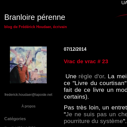
UA
Branloire pérenne
blog de Frédérick Houdaer, écrivain
07/12/2014
Vrac de vrac # 23
Une
règle d'or
. La mei
ce "Livre du courtisan"
fait de ce livre un mo
frederick.houdaer@laposte.net
certains).
Pas très loin, un entr
À propos
"
Je ne suis pas un chev
Catégories
pourriture du système
".