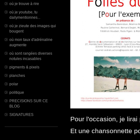
où je trouve à rire
où je youtube, tu
dailymentionnes...
où je zieute des images qui
bougent
où mon taux d'adrénaline
augmente
où sont rangées diverses
notules incasables
pigments & pixels
planches
polar
politique
PRECISIONS SUR CE
BLOG
SIGNATURES
Pour l'occasion, je lirai
Et une chansonnette pou