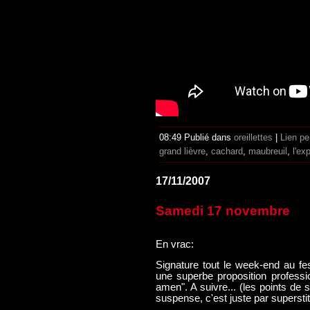
08:49 Publié dans
oreillettes
|
Lien p
grand lièvre
,
cachard
,
maubreuil
,
l'ex
17/11/2007
Samedi 17 novembre
En vrac:
Signature tout le week-end au fe
une superbe proposition profession
amen". A suivre... (les points de 
suspense, c'est juste par superstit