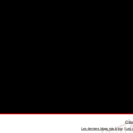
Créer
Les derniers blogs mis à jour
|
Les d