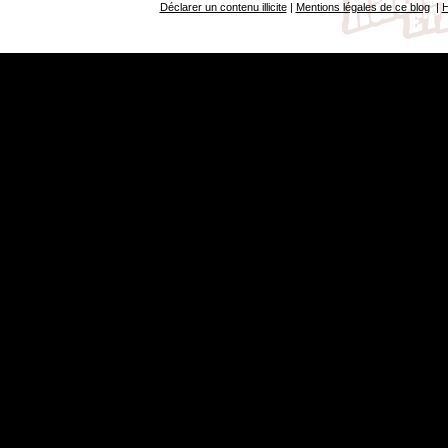
Déclarer un contenu illicite
|
Mentions légales de ce blog
|
H