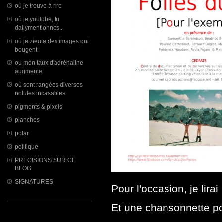
où je trouve à rire
où je youtube, tu
dailymentionnes...
où je zieute des images qui
bougent
où mon taux d'adrénaline
augmente
où sont rangées diverses
notules incasables
pigments & pixels
planches
polar
politique
PRECISIONS SUR CE
BLOG
SIGNATURES
Pour l'occasion, je lirai
Et une chansonnette pou