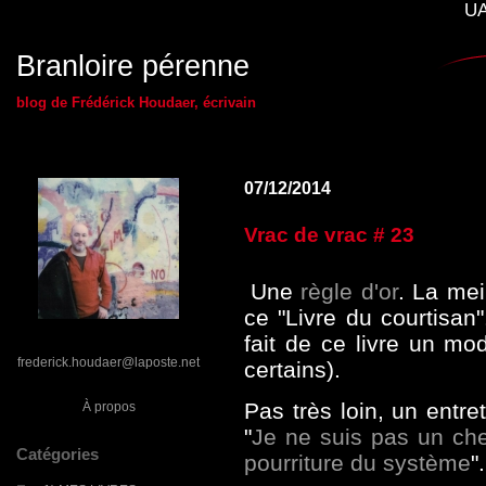
UA
Branloire pérenne
blog de Frédérick Houdaer, écrivain
07/12/2014
Vrac de vrac # 23
Une
règle d'or
. La mei
ce "Livre du courtisan"
fait de ce livre un mo
frederick.houdaer@laposte.net
certains).
Pas très loin, un entr
À propos
"
Je ne suis pas un chev
Catégories
pourriture du système
".