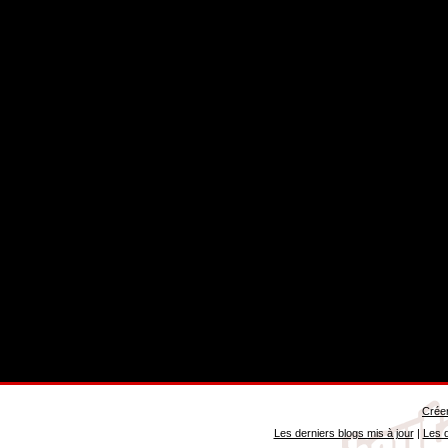
Créer
Les derniers blogs mis à jour
|
Les d