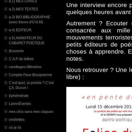
a.1) MES LIVRES
Une interview encore 
a.2) MES TEXTES
quelques heures avant 
a.3) BIO-BIBLIOGRAPHIE
Autrement ? Ecouter 
(avec traces d'O.G.M)
consacrée aux mill
a.4) EDITEUR
mouvements terroristes
a.5) ANIMATEUR DU
CABARET POETIQUE
petits éditeurs de po
choses à apprendre. En
Boussole
notes.
C.A.P de lettres
carottages littéraires
Nous retrouver ? Une l
Compile Face-Bouquienne
libre) :
C’est quoi, la poésie ? C’est
ÇA, Ducon !
Ephéméride
LyonnÈseries
mes clics sans mes claques
oreillettes
où je lis