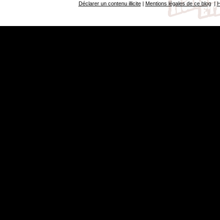
Déclarer un contenu illicite
|
Mentions légales de ce blog
|
H