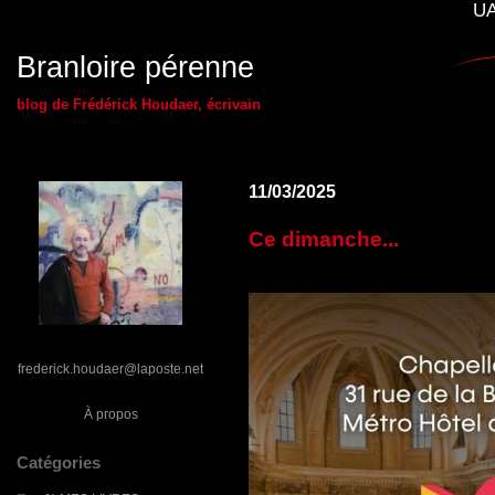
UA
Branloire pérenne
blog de Frédérick Houdaer, écrivain
11/03/2025
Ce dimanche...
frederick.houdaer@laposte.net
À propos
Catégories