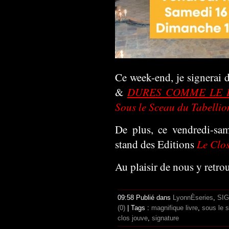
Ce week-end, je signerai 
DURES COMME LE 
&
Sous le Sceau du Tabellio
De plus, ce vendredi-sam
Le Clo
stand des Editions
Au plaisir de nous y retrou
09:58 Publié dans
LyonnÈseries
,
SI
(0)
| Tags :
magnifique livre
,
sous le s
clos jouve
,
signature