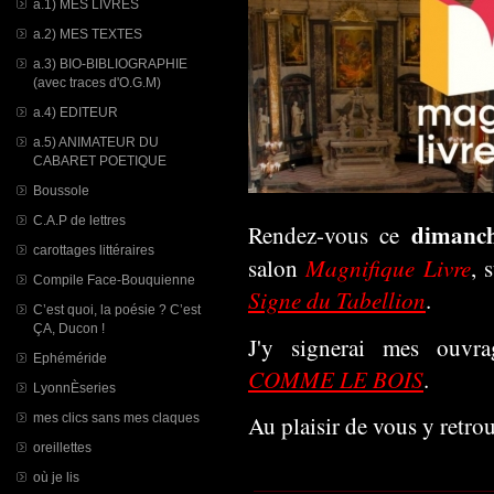
a.1) MES LIVRES
a.2) MES TEXTES
a.3) BIO-BIBLIOGRAPHIE
(avec traces d'O.G.M)
a.4) EDITEUR
a.5) ANIMATEUR DU
CABARET POETIQUE
Boussole
C.A.P de lettres
dimanc
Rendez-vous ce
carottages littéraires
Magnifique Livre
salon
, 
Compile Face-Bouquienne
Signe du Tabellion
.
C’est quoi, la poésie ? C’est
ÇA, Ducon !
J'y signerai mes ouvr
Ephéméride
COMME LE BOIS
.
LyonnÈseries
mes clics sans mes claques
Au plaisir de vous y retrou
oreillettes
où je lis