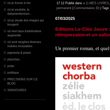
où je trouve à rire
17:12 Publié dans
a.1) MES LIVRES
permanent
|
Commentaires (0)
| Tags
où je youtube, tu
dailymentionnes...
07/03/2025
où je zieute des images qui
bougent
Editions Le Clos Jouve 
où mon taux d'adrénaline
réimpression et un salon
augmente
où sont rangées diverses
notules incasables
Un premier roman, et quel
pigments & pixels
planches
polar
politique
PRECISIONS SUR CE
BLOG
SIGNATURES