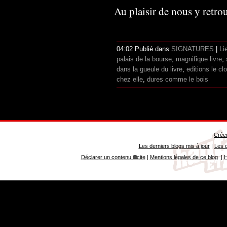
Au plaisir de nous y retrou
04:02 Publié dans
SIGNATURES
|
Li
palais de la bourse
,
magnifique livre
,
dans la gueule du livre
,
editions le cl
chez elle
,
dures comme le bois
Créer
Les derniers blogs mis à jour
|
Les d
Déclarer un contenu illicite
|
Mentions légales de ce blog
|
H