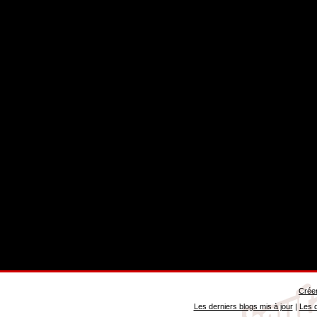
Créer
Les derniers blogs mis à jour
|
Les d