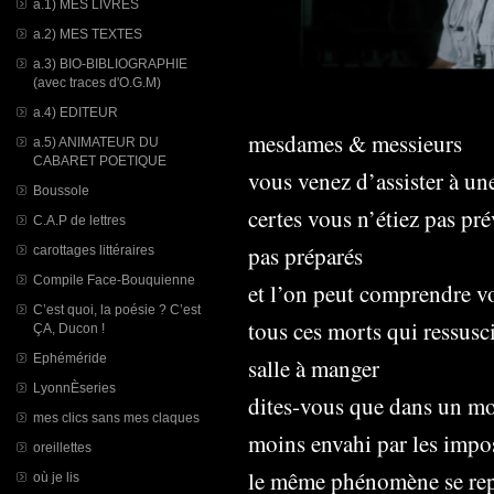
a.1) MES LIVRES
a.2) MES TEXTES
a.3) BIO-BIBLIOGRAPHIE
(avec traces d'O.G.M)
a.4) EDITEUR
mesdames & messieurs
a.5) ANIMATEUR DU
CABARET POETIQUE
vous venez d’assister à un
Boussole
certes vous n’étiez pas pr
C.A.P de lettres
pas préparés
carottages littéraires
Compile Face-Bouquienne
et l’on peut comprendre v
C’est quoi, la poésie ? C’est
tous ces morts qui ressusc
ÇA, Ducon !
Ephéméride
salle à manger
LyonnÈseries
dites-vous que dans un mo
mes clics sans mes claques
moins envahi par les impo
oreillettes
le même phénomène se repr
où je lis