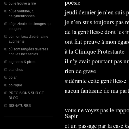
poésie
où je trouve à rire
jeudi dernier je n’en suis 
où je youtube, tu
dailymentionnes...
je n’en suis toujours pas 
où je zieute des images qui
bougent
de la gentillesse dont les i
où mon taux d'adrénaline
ont fait preuve à mon égar
augmente
où sont rangées diverses
à la Clinique Protestante
notules incasables
il n’y avait pourtant pas u
pigments & pixels
rien de grave
planches
polar
sidérante cette gentillesse
politique
aucun fantasme de ma part 
PRECISIONS SUR CE
BLOG
SIGNATURES
vous ne voyez pas le rapp
Sapin
h
et un passage par la case