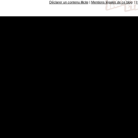
Déclarer un contenu illicite
|
Mentions légales de ce blog
|
H