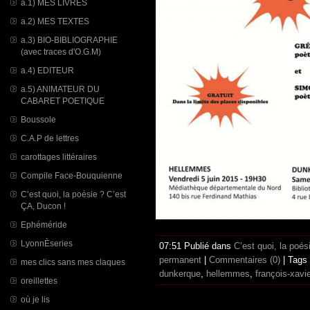
a.1) MES LIVRES
a.2) MES TEXTES
a.3) BIO-BIBLIOGRAPHIE
(avec traces d'O.G.M)
a.4) EDITEUR
a.5) ANIMATEUR DU
CABARET POETIQUE
Boussole
C.A.P de lettres
carottages littéraires
Compile Face-Bouquienne
C’est quoi, la poésie ? C’est
ÇA, Ducon !
Ephéméride
LyonnÈseries
07:51 Publié dans
C’est quoi, la poé
permanent
|
Commentaires (0)
| Tags
mes clics sans mes claques
dunkerque
,
hellemmes
,
françois-xavie
oreillettes
où je lis