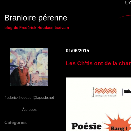
UA
Branloire pérenne
blog de Frédérick Houdaer, écrivain
01/06/2015
Les Ch'tis ont de la cha
frederick.houdaer@laposte.net
À propos
Catégories