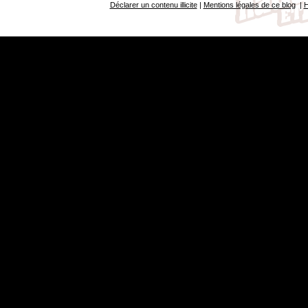
Déclarer un contenu illicite
|
Mentions légales de ce blog
|
H