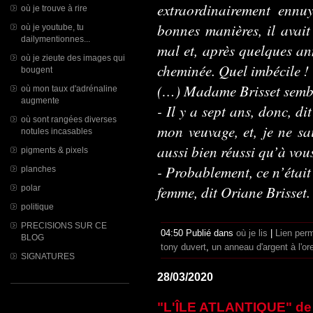
extraordinairement ennu
où je trouve à rire
bonnes manières, il avait
où je youtube, tu
dailymentionnes...
mal et, après quelques ann
où je zieute des images qui
cheminée. Quel imbécile !
bougent
(…) Madame Brisset sembl
où mon taux d'adrénaline
augmente
- Il y a sept ans, donc, d
où sont rangées diverses
mon veuvage, et, je ne s
notules incasables
aussi bien réussi qu’à vou
pigments & pixels
- Probablement, ce n’étai
planches
femme, dit Oriane Brisset
polar
politique
PRECISIONS SUR CE
04:50 Publié dans
où je lis
|
Lien per
BLOG
tony duvert
,
un anneau d'argent à l'ore
SIGNATURES
28/03/2020
"L'ÎLE ATLANTIQUE" de