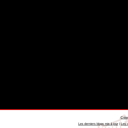
Créer
Les derniers blogs mis à jour
|
Les d