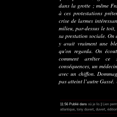
dans la grotte ; même Fra
à ces protestations prét
crise de larmes intéressa
milieu, par-dessus le toit,
sa prestation sociale. On 
y avait vraiment une ble
qu’on regarda. On écou
comment arrêter ce 
conséquences, un médecin
avec un chiffon. Dommage,
pas atteint l’autre Gassé. 
11:56 Publié dans
où je lis
|
Lien per
atlantique
,
tony duvert
,
duvert
,
éditio