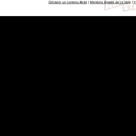
Déclarer un contenu illicite
|
Mentions légales de ce blog
|
H