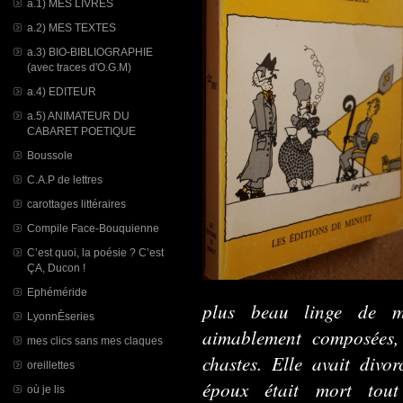
a.1) MES LIVRES
a.2) MES TEXTES
a.3) BIO-BIBLIOGRAPHIE
(avec traces d'O.G.M)
a.4) EDITEUR
a.5) ANIMATEUR DU
CABARET POETIQUE
Boussole
C.A.P de lettres
carottages littéraires
Compile Face-Bouquienne
C’est quoi, la poésie ? C’est
ÇA, Ducon !
Ephéméride
plus beau linge de ma
LyonnÈseries
aimablement composées, 
mes clics sans mes claques
chastes. Elle avait divor
oreillettes
époux était mort tout 
où je lis