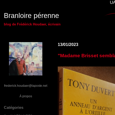
UA
Branloire pérenne
blog de Frédérick Houdaer, écrivain
13/01/2023
"Madame Brisset semblai
frederick.houdaer@laposte.net
À propos
Catégories