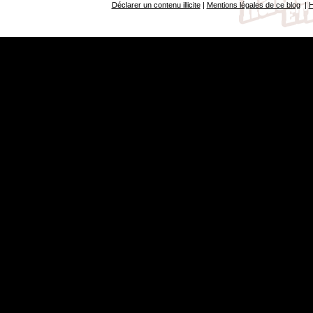
Déclarer un contenu illicite
|
Mentions légales de ce blog
|
H