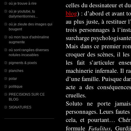
celles du dessinateur et 
où je trouve à rire
blog
) : d’abord et avant t
où je youtube, tu
dailymentionnes...
au plus juste, à restituer 
où je zieute des images qui
trois personnages à l’ins
bougent
surcharge psychologisante
où mon taux d'adrénaline
augmente
Mais dans ce premier rom
où sont rangées diverses
croquer des scènes, il les 
notules incasables
les fait s’articuler en
pigments & pixels
machinerie infernale. Il r
planches
d’une famille. Puisque da
polar
acte a des conséquences
politique
cruelles.
PRECISIONS SUR CE
BLOG
Soluto ne porte jamai
SIGNATURES
personnages. Leurs fautes
cela, et pourtant… Chér
Fatalitas
formule
, Gurdj