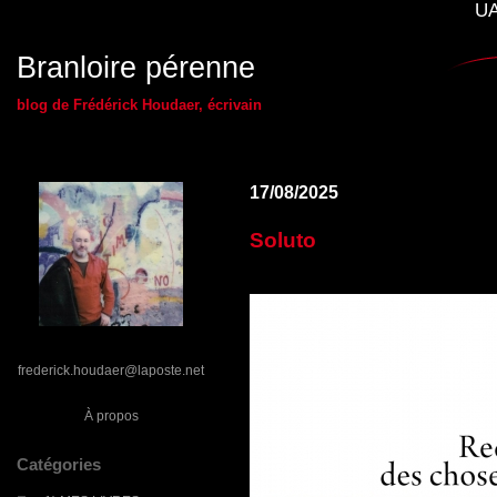
UA
Branloire pérenne
blog de Frédérick Houdaer, écrivain
17/08/2025
Soluto
frederick.houdaer@laposte.net
À propos
Catégories