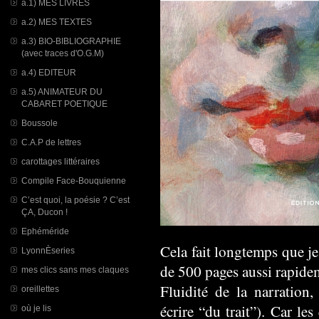
a.1) MES LIVRES
a.2) MES TEXTES
a.3) BIO-BIBLIOGRAPHIE
(avec traces d'O.G.M)
a.4) EDITEUR
a.5) ANIMATEUR DU
CABARET POETIQUE
Boussole
C.A.P de lettres
carottages littéraires
Compile Face-Bouquienne
C’est quoi, la poésie ? C’est
ÇA, Ducon !
Ephéméride
Cela fait longtemps que je
LyonnÈseries
de 500 pages aussi rapide
mes clics sans mes claques
Fluidité de la narration, 
oreillettes
écrire “du trait”). Car le
où je lis