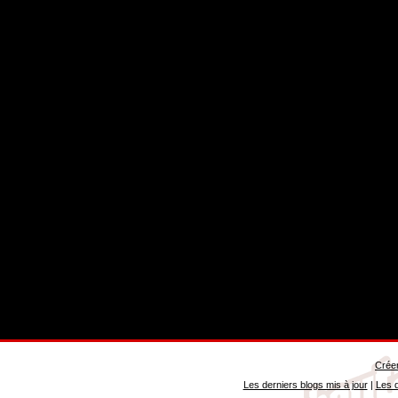
Créer
Les derniers blogs mis à jour
|
Les d