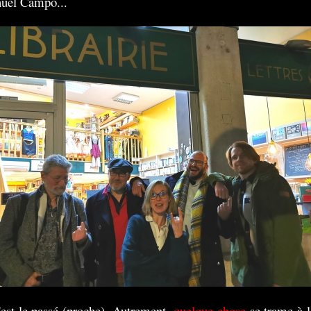
uel Campo...
'est le passé (proche). Autrement,
quelque chose
se trame à l