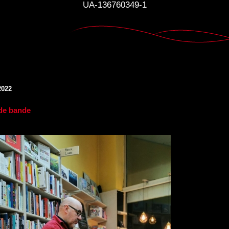
UA-136760349-1
2022
 de bande