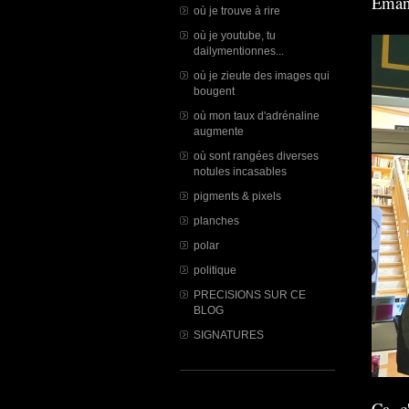
Eman
où je trouve à rire
où je youtube, tu
dailymentionnes...
où je zieute des images qui
bougent
où mon taux d'adrénaline
augmente
où sont rangées diverses
notules incasables
pigments & pixels
planches
polar
politique
PRECISIONS SUR CE
BLOG
SIGNATURES
Ca, c