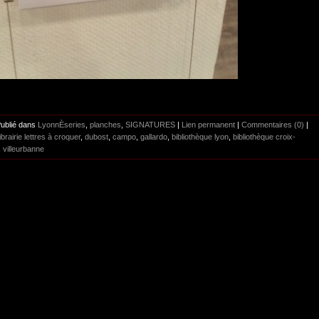
Publié dans
LyonnÈseries
,
planches
,
SIGNATURES
|
Lien permanent
|
Commentaires (0)
|
librairie lettres à croquer
,
dubost
,
campo
,
gallardo
,
bibliothèque lyon
,
bibliothèque croix-
,
villeurbanne