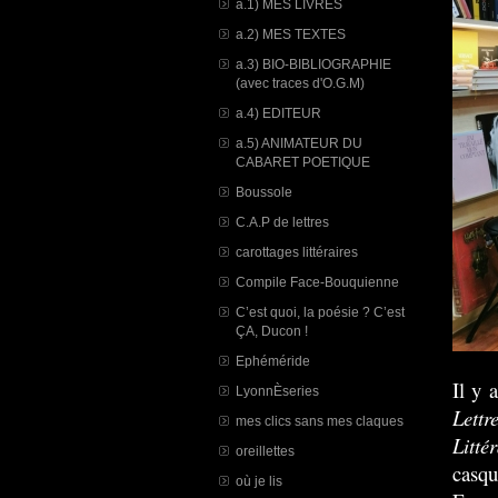
a.1) MES LIVRES
a.2) MES TEXTES
a.3) BIO-BIBLIOGRAPHIE
(avec traces d'O.G.M)
a.4) EDITEUR
a.5) ANIMATEUR DU
CABARET POETIQUE
Boussole
C.A.P de lettres
carottages littéraires
Compile Face-Bouquienne
C’est quoi, la poésie ? C’est
ÇA, Ducon !
Ephéméride
Il y 
LyonnÈseries
Lett
mes clics sans mes claques
Littér
oreillettes
casqu
où je lis