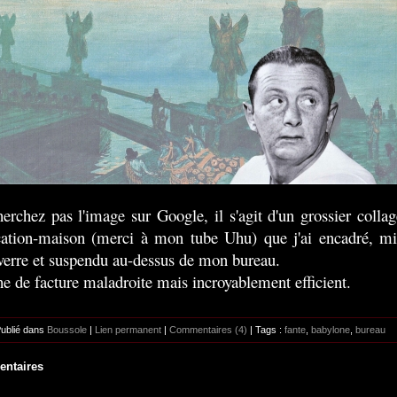
erchez pas l'image sur Google, il s'agit d'un grossier collag
cation-maison (merci à mon tube Uhu) que j'ai encadré, mi
verre et suspendu au-dessus de mon bureau.
he de facture maladroite mais incroyablement efficient.
Publié dans
Boussole
|
Lien permanent
|
Commentaires (4)
| Tags :
fante
,
babylone
,
bureau
ntaires