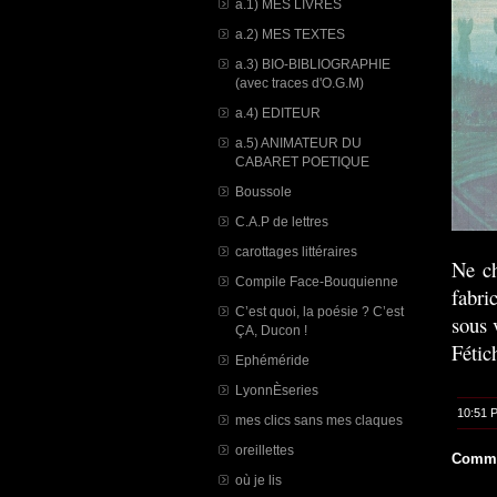
a.1) MES LIVRES
a.2) MES TEXTES
a.3) BIO-BIBLIOGRAPHIE
(avec traces d'O.G.M)
a.4) EDITEUR
a.5) ANIMATEUR DU
CABARET POETIQUE
Boussole
C.A.P de lettres
carottages littéraires
Ne ch
Compile Face-Bouquienne
fabri
C’est quoi, la poésie ? C’est
sous 
ÇA, Ducon !
Fétic
Ephéméride
LyonnÈseries
10:51 
mes clics sans mes claques
oreillettes
Comme
où je lis