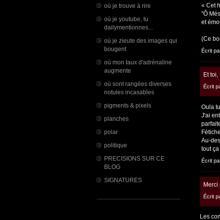
« Cet 
où je trouve à rire
"Ô Més
où je youtube, tu
et émo
dailymentionnes...
(Ce bo
où je zieute des images qui
bougent
Écrit p
où mon taux d'adrénaline
augmente
Et toi
où sont rangées diverses
Écrit 
notules incasables
pigments & pixels
Oula tu
J'ai en
planches
parfait
polar
Fétiche
Au-dess
politique
tout ça
PRECISIONS SUR CE
Écrit p
BLOG
SIGNATURES
Merci 
Écrit 
Les com