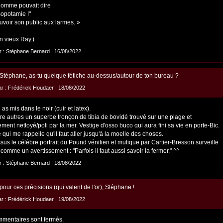
homme pouvait dire
opotamie !"
uvoir son public aux larmes. »
n vieux Ray.)
ar : Stéphane Bernard | 16/08/2022
, Stéphane, as-tu quelque fétiche au-dessus/autour de ton bureau ?
par : Frédérick Houdaer | 18/08/2022
 as mis dans le noir (cuir et latex).
tre autres un superbe tronçon de tibia de bovidé trouvé sur une plage et
ement nettoyé/poli par la mer. Vestige d'osso buco qui aura fini sa vie en porte-Bic.
 qui me rappelle qu'il faut aller jusqu'à la moelle des choses.
us le célèbre portrait du Pound vénitien et mutique par Cartier-Bresson surveille
 comme un avertissement : "Parfois il faut aussi savoir la fermer." ^^
ar : Stéphane Bernard | 18/08/2022
pour ces précisions (qui valent de l'or), Stéphane !
par : Frédérick Houdaer | 19/08/2022
mentaires sont fermés.