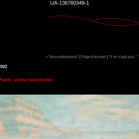
UA-136760349-1
« "tous embarqués"
|
Page d'accueil
|
"Il ne s'agit pas..."
2022
Fante, auteur babylonien