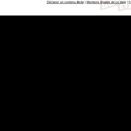
Déclarer un contenu illicite
|
Mentions légales de ce blog
|
H