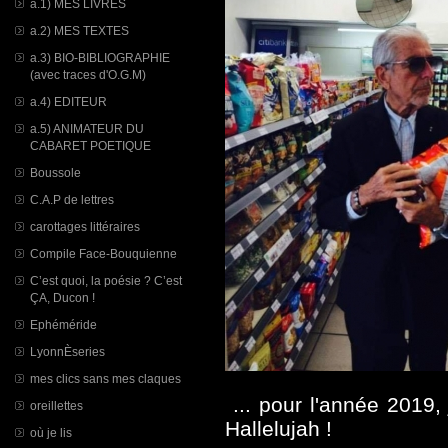
a.1) MES LIVRES
a.2) MES TEXTES
a.3) BIO-BIBLIOGRAPHIE
(avec traces d'O.G.M)
a.4) EDITEUR
a.5) ANIMATEUR DU
CABARET POETIQUE
Boussole
C.A.P de lettres
carottages littéraires
Compile Face-Bouquienne
C’est quoi, la poésie ? C’est
ÇA, Ducon !
Ephéméride
LyonnÈseries
mes clics sans mes claques
... pour l'année 2019,
oreillettes
Hallelujah !
où je lis