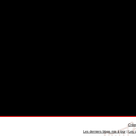
Créer
Les derniers blogs mis à jour
|
Les d