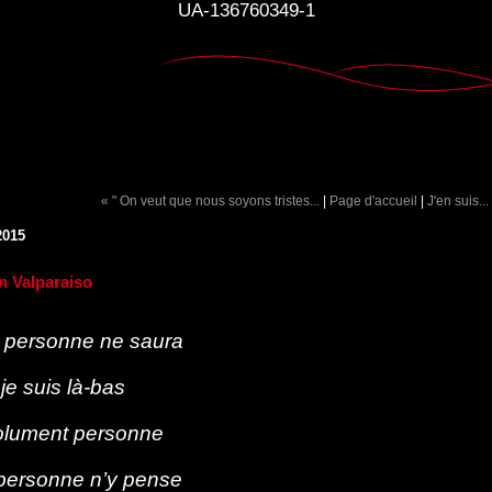
UA-136760349-1
« " On veut que nous soyons tristes...
|
Page d'accueil
|
J'en suis...
2015
n Valparaiso
 personne ne saura
je suis là-bas
lument personne
personne n’y pense