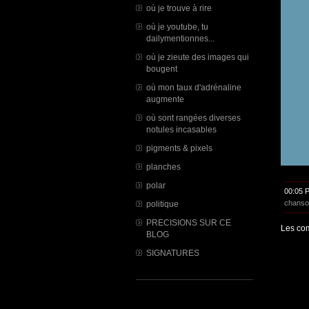
où je trouve à rire
où je youtube, tu
dailymentionnes...
où je zieute des images qui
bougent
où mon taux d'adrénaline
augmente
où sont rangées diverses
notules incasables
pigments & pixels
planches
polar
00:05 
chanso
politique
PRECISIONS SUR CE
Les com
BLOG
SIGNATURES