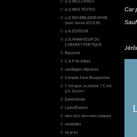
a.1) MES LIVRES
Car 
a.2) MES TEXTES
a.3) BIO-BIBLIOGRAPHIE
Sauf
(avec traces d'O.G.M)
a.4) EDITEUR
a.5) ANIMATEUR DU
CABARET POETIQUE
Jérô
Boussole
C.A.P de lettres
carottages littéraires
Compile Face-Bouquienne
C’est quoi, la poésie ? C’est
ÇA, Ducon !
Ephéméride
LyonnÈseries
mes clics sans mes claques
oreillettes
où je lis