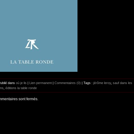
Publié dans
où je lis
|
Lien permanent
|
Commentaires (0)
| Tags :
jérôme leroy
,
sauf dans les
ns
,
éditions la table ronde
mentaires sont fermés.