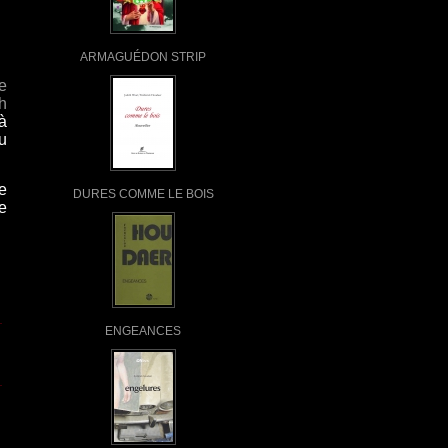
ARMAGUÉDON STRIP
le
h
à
u
e
DURES COMME LE BOIS
e
ENGEANCES