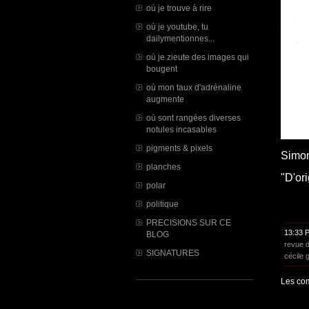
où je trouve à rire
où je youtube, tu
dailymentionnes...
où je zieute des images qui
bougent
où mon taux d'adrénaline
augmente
où sont rangées diverses
notules incasables
pigments & pixels
Simon
planches
"D'or
polar
politique
PRECISIONS SUR CE
13:33 
BLOG
revue 
SIGNATURES
cécile 
Les com