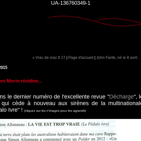
UA-136760349-1
« Vrac de vrac # 27
|
Page d'accueil
|
John Fante, né le 8 avril...
2015
es Morin récidive...
ans le dernier numéro de l'excellente revue "
Décharge
", 
à qui cède à nouveau aux sirènes de la multinational
lo Ivre" !
(cliquez sur les n'images pour les agrandir)