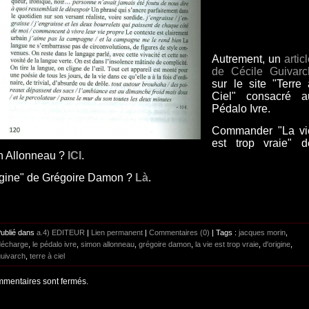
Autrement, un
artic
de Cécile Guivarc
sur le site "Terre 
Ciel" consacré a
Pédalo Ivre.
Commander "La vi
est trop vraie" d
 Allonneau ?
ICI
.
igine" de Grégoire Damon ?
Là
.
Publié dans
a.4) EDITEUR
|
Lien permanent
|
Commentaires (0)
| Tags :
jacques morin
,
décharge
,
le pédalo ivre
,
simon allonneau
,
grégoire damon
,
la vie est trop vraie
,
d'origine
,
guivarch
,
terre à ciel
mentaires sont fermés.