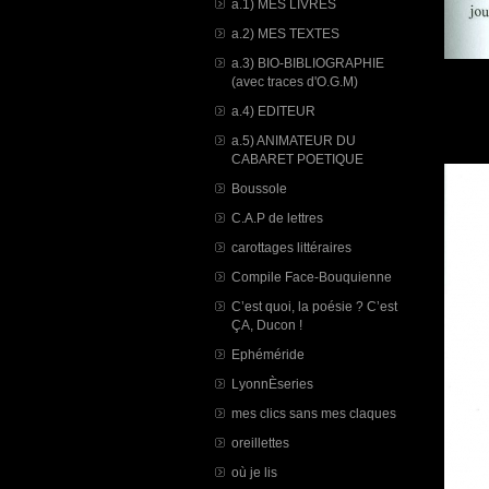
a.1) MES LIVRES
a.2) MES TEXTES
a.3) BIO-BIBLIOGRAPHIE
(avec traces d'O.G.M)
a.4) EDITEUR
a.5) ANIMATEUR DU
CABARET POETIQUE
Boussole
C.A.P de lettres
carottages littéraires
Compile Face-Bouquienne
C’est quoi, la poésie ? C’est
ÇA, Ducon !
Ephéméride
LyonnÈseries
mes clics sans mes claques
oreillettes
où je lis