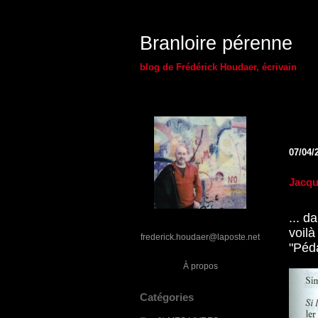
Branloire pérenne
blog de Frédérick Houdaer, écrivain
07/04/
Jacqu
... d
voil
frederick.houdaer@laposte.net
"Péda
À propos
Catégories