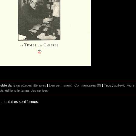
Publié dans
carottages littéraires
|
Lien permanent
|
Commentaires (0)
| Tags :
guillevic
,
vivre
sie
,
éditions le temps des cerises
mentaires sont fermés.