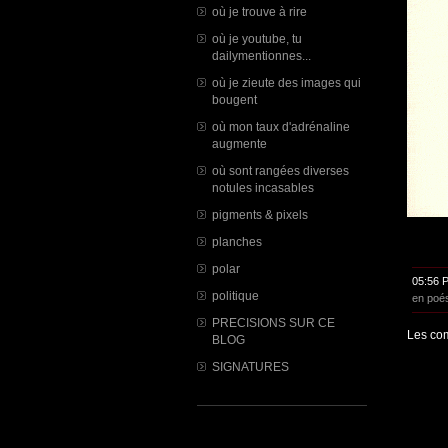
où je trouve à rire
où je youtube, tu
dailymentionnes...
où je zieute des images qui
bougent
où mon taux d'adrénaline
augmente
où sont rangées diverses
notules incasables
pigments & pixels
planches
polar
05:56 
politique
en poé
PRECISIONS SUR CE
Les com
BLOG
SIGNATURES