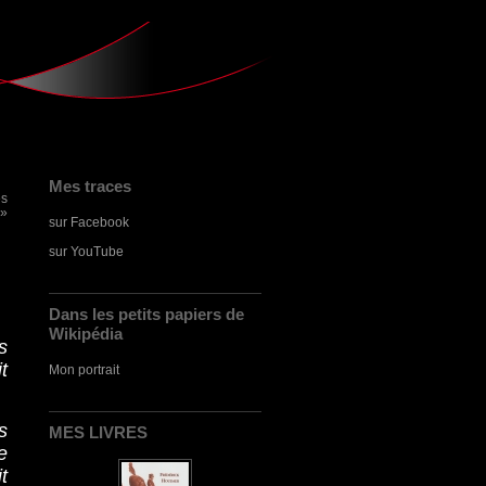
Mes traces
ès
 »
sur Facebook
sur YouTube
Dans les petits papiers de
Wikipédia
s
t
Mon portrait
s
MES LIVRES
e
t