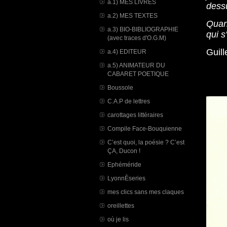
a.1) MES LIVRES
dessu
a.2) MES TEXTES
Quand
a.3) BIO-BIBLIOGRAPHIE
qui s
(avec traces d'O.G.M)
Guill
a.4) EDITEUR
a.5) ANIMATEUR DU
CABARET POETIQUE
Boussole
C.A.P de lettres
carottages littéraires
Compile Face-Bouquienne
C’est quoi, la poésie ? C’est
ÇA, Ducon !
Ephéméride
LyonnÈseries
mes clics sans mes claques
oreillettes
où je lis