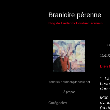
Branloire pérenne
blog de Frédérick Houdaer, écrivain
« 
12/01/
Bien f
"
La
frederick.houdaer@laposte.net
beau
dans 
À propos
Mon 
d'ao
Catégories
j'écr