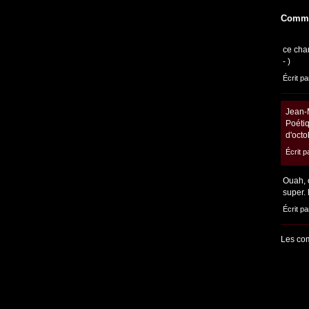
Comme
ce cha
- )
Écrit pa
Jean-M
Poétiq
d'octo
Écrit p
Ouah, c
super. 
Écrit pa
Les com