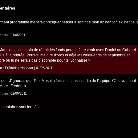
ntaires
rmant programme me ferait presquer penser à sortir de mon abstention existentiell
r :
jim
| 21/05/2011
arc, on est en train de réunir les fonds pour te faire venir avec Daniel au Cabaret
ue à la rentrée. Peux-tu me dire d'ores et déjà les week-ends de septembre et
bre où tu ne serais pas disponible pour te lyonnaiser ?
ar : Frédérick Houdaer | 01/06/2011
ool ! J'ignorais que Toni Musulin faisait lui aussi partie de l'équipe. C'est vraiment
Merci, Frédérick.
r : jim | 02/06/2011
mentaires sont fermés.