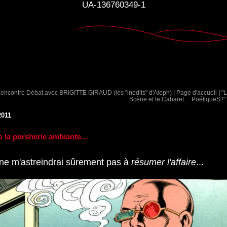
UA-136760349-1
encontre Débat avec BRIGITTE GIRAUD (les "inédits" d'Aleph)
|
Page d'accueil
|
"
Scène et le Cabaret… PoétiqueS !"
2011
e la porsherie ambiante...
e ne m'astreindrai sûrement pas à
résumer l'affaire
...