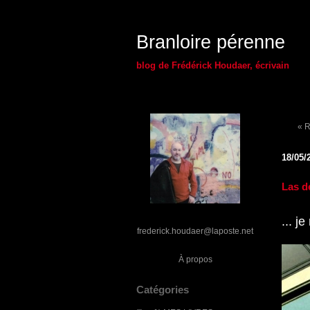
Branloire pérenne
blog de Frédérick Houdaer, écrivain
« R
18/05/
Las d
... j
frederick.houdaer@laposte.net
À propos
Catégories