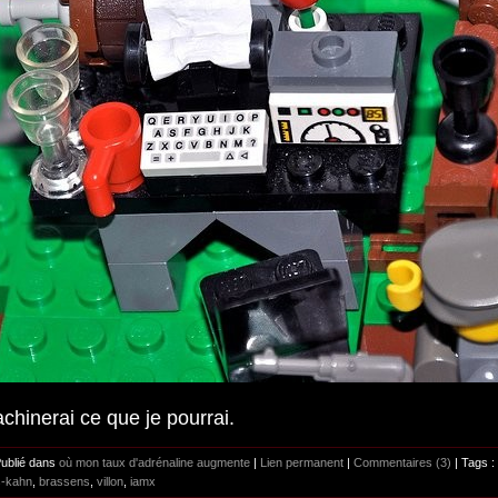
achinerai ce que je pourrai.
Publié dans
où mon taux d'adrénaline augmente
|
Lien permanent
|
Commentaires (3)
| Tags :
s-kahn
,
brassens
,
villon
,
iamx