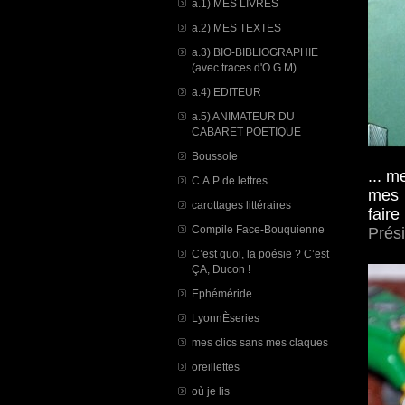
a.1) MES LIVRES
a.2) MES TEXTES
a.3) BIO-BIBLIOGRAPHIE
(avec traces d'O.G.M)
a.4) EDITEUR
a.5) ANIMATEUR DU
CABARET POETIQUE
Boussole
... m
C.A.P de lettres
mes 
carottages littéraires
fair
Compile Face-Bouquienne
Prés
C’est quoi, la poésie ? C’est
ÇA, Ducon !
Ephéméride
LyonnÈseries
mes clics sans mes claques
oreillettes
où je lis