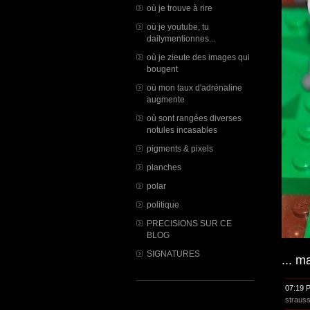
où je trouve à rire
où je youtube, tu
dailymentionnes...
où je zieute des images qui
bougent
où mon taux d'adrénaline
augmente
où sont rangées diverses
notules incasables
pigments & pixels
planches
polar
politique
PRECISIONS SUR CE
BLOG
SIGNATURES
... m
07:19 
straus