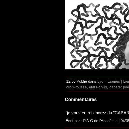
12:56 Publié dans
LyonnÈseries
|
Lie
croix-rousse
,
etats-civils
,
cabaret poé
Commentaires
"je vous entretiendrez du "CABAR
Écrit par : P.A.G de l'Académie | 04/