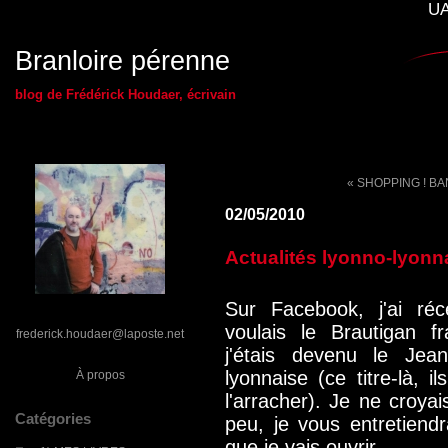
UA
Branloire pérenne
blog de Frédérick Houdaer, écrivain
« SHOPPING ! BA
02/05/2010
Actualités lyonno-lyonn
Sur Facebook, j'ai r
voulais le Brautigan f
frederick.houdaer@laposte.net
j'étais devenu le Jea
lyonnaise (ce titre-là, 
À propos
l'arracher). Je ne croyai
Catégories
peu, je vous entretie
que je vais ouvrir...