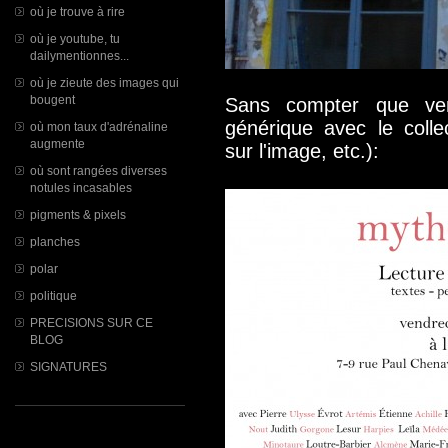
où je trouve à rire
où je youtube, tu
dailymentionnes...
où je zieute des images qui
bougent
Sans compter que ven
générique avec le collec
où mon taux d'adrénaline
augmente
sur l'image, etc.):
où sont rangées diverses
notules incasables
pigments & pixels
planches
polar
politique
PRECISIONS SUR CE
BLOG
SIGNATURES