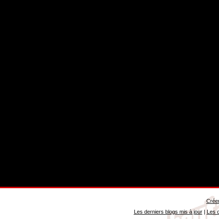
Créer
Les derniers blogs mis à jour
|
Les d