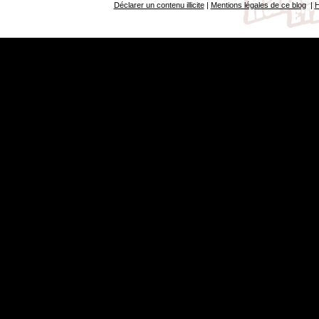
Déclarer un contenu illicite
|
Mentions légales de ce blog
|
H