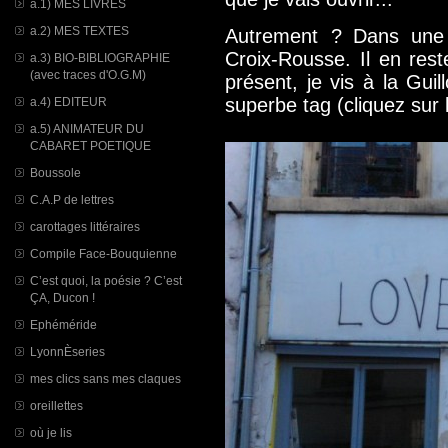
a.1) MES LIVRES
a.2) MES TEXTES
Autrement ?
Dans une v
Croix-Rousse. Il en rest
a.3) BIO-BIBLIOGRAPHIE
(avec traces d'O.G.M)
présent, je vis à la Gui
superbe tag (cliquez sur l
a.4) EDITEUR
a.5) ANIMATEUR DU
CABARET POETIQUE
Boussole
C.A.P de lettres
carottages littéraires
Compile Face-Bouquienne
C’est quoi, la poésie ? C’est
ÇA, Ducon !
Ephéméride
LyonnÈseries
mes clics sans mes claques
oreillettes
où je lis