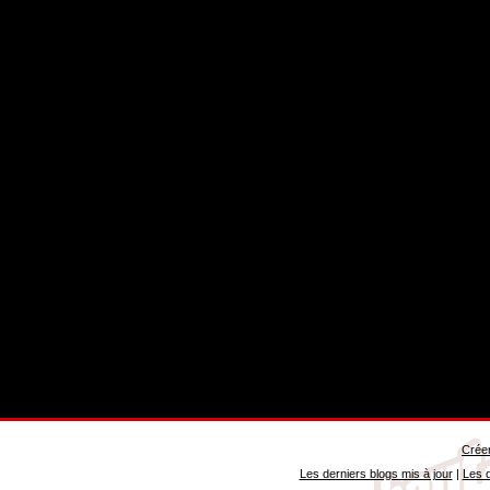
Créer
Les derniers blogs mis à jour
|
Les d