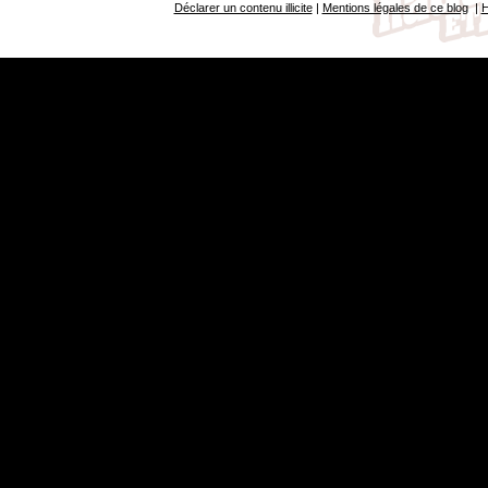
Déclarer un contenu illicite
|
Mentions légales de ce blog
|
H