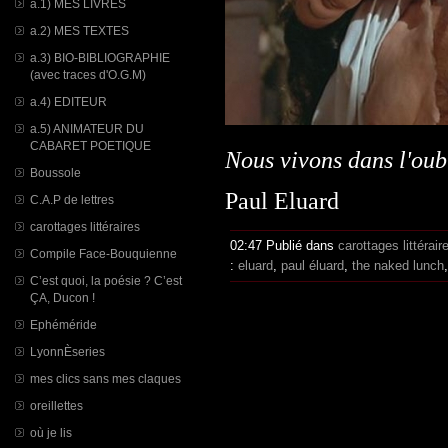
a.1) MES LIVRES
a.2) MES TEXTES
a.3) BIO-BIBLIOGRAPHIE
(avec traces d'O.G.M)
a.4) EDITEUR
a.5) ANIMATEUR DU
CABARET POETIQUE
Nous vivons dans l'oub
Boussole
Paul Eluard
C.A.P de lettres
carottages littéraires
02:47 Publié dans
carottages littérair
Compile Face-Bouquienne
:
eluard
,
paul éluard
,
the naked lunch
C’est quoi, la poésie ? C’est
ÇA, Ducon !
Ephéméride
LyonnÈseries
mes clics sans mes claques
oreillettes
où je lis