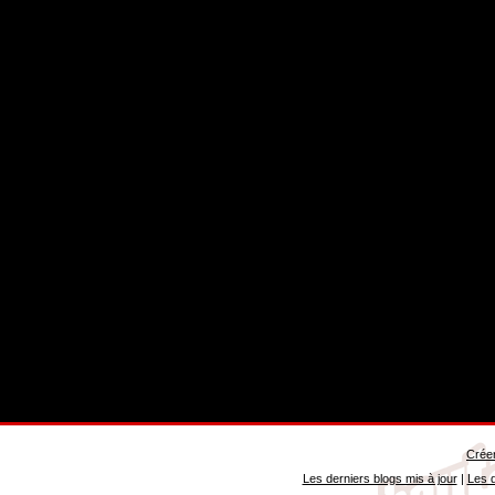
Créer
Les derniers blogs mis à jour
|
Les d