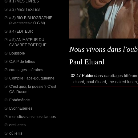
a.1) MES LIVRES
a.2) MES TEXTES
a.3) BIO-BIBLIOGRAPHIE
(avec traces d'O.G.M)
a.4) EDITEUR
a.5) ANIMATEUR DU
CABARET POETIQUE
Nous vivons dans l'oub
Boussole
Paul Eluard
C.A.P de lettres
carottages littéraires
02:47 Publié dans
carottages littérair
Compile Face-Bouquienne
:
eluard
,
paul éluard
,
the naked lunch
C’est quoi, la poésie ? C’est
ÇA, Ducon !
Ephéméride
LyonnÈseries
mes clics sans mes claques
oreillettes
où je lis