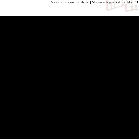
Déclarer un contenu illicite
|
Mentions légales de ce blog
|
H