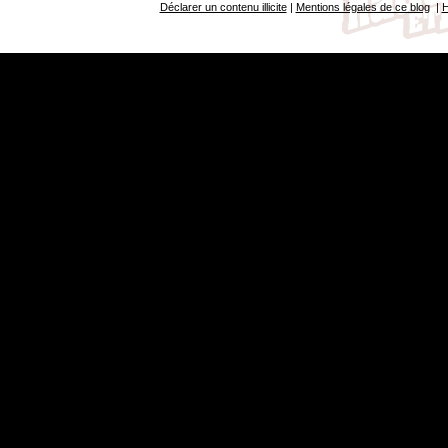
Déclarer un contenu illicite
|
Mentions légales de ce blog
|
H