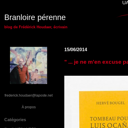
UA
Branloire pérenne
blog de Frédérick Houdaer, écrivain
15/06/2014
" ... je ne m'en excuse p
frederick.houdaer@laposte.net
À propos
Catégories