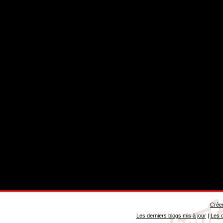
Créer
Les derniers blogs mis à jour
|
Les d