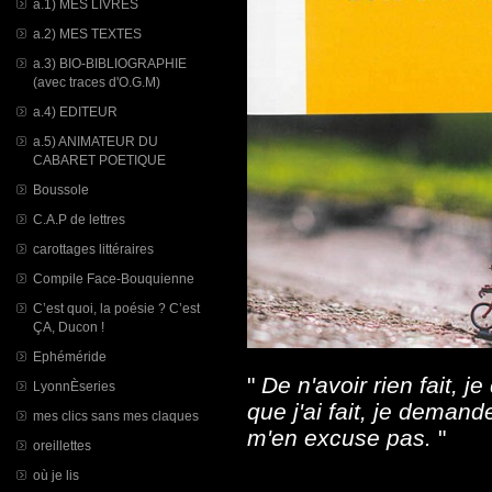
a.1) MES LIVRES
a.2) MES TEXTES
a.3) BIO-BIBLIOGRAPHIE
(avec traces d'O.G.M)
a.4) EDITEUR
a.5) ANIMATEUR DU
CABARET POETIQUE
Boussole
C.A.P de lettres
carottages littéraires
Compile Face-Bouquienne
C’est quoi, la poésie ? C’est
ÇA, Ducon !
Ephéméride
"
De n'avoir rien fait, 
LyonnÈseries
que j'ai fait, je demand
mes clics sans mes claques
m'en excuse pas.
"
oreillettes
où je lis