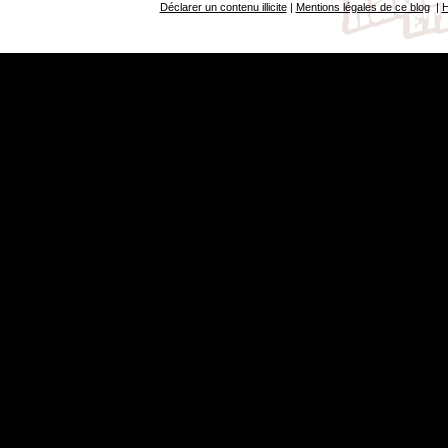
Déclarer un contenu illicite
|
Mentions légales de ce blog
|
H