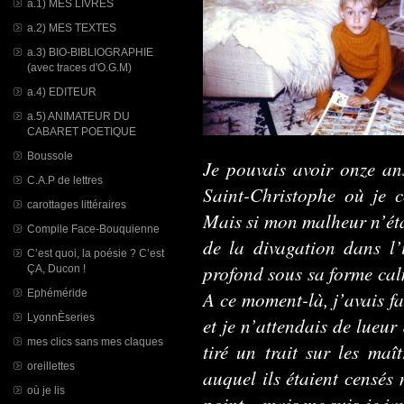
a.1) MES LIVRES
a.2) MES TEXTES
a.3) BIO-BIBLIOGRAPHIE
(avec traces d'O.G.M)
a.4) EDITEUR
a.5) ANIMATEUR DU
CABARET POETIQUE
Boussole
Je pouvais avoir onze ans
C.A.P de lettres
Saint-Christophe où je
carottages littéraires
Mais si mon malheur n’éta
Compile Face-Bouquienne
de la divagation dans l’
C’est quoi, la poésie ? C’est
profond sous sa forme calm
ÇA, Ducon !
A ce moment-là, j’avais fa
Ephéméride
LyonnÈseries
et je n’attendais de lueur
mes clics sans mes claques
tiré un trait sur les maî
oreillettes
auquel ils étaient censés 
où je lis
point – mais me suis-je ja