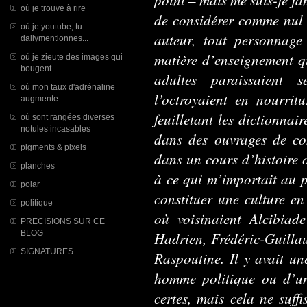
où je trouve à rire
de considérer comme nul e
où je youtube, tu
auteur, tout personnage 
dailymentionnes...
matière d’enseignement qu
où je zieute des images qui
bougent
adultes paraissaient 
où mon taux d'adrénaline
l’octroyaient en nourritu
augmente
feuilletant les dictionnai
où sont rangées diverses
notules incasables
dans des ouvrages de com
pigments & pixels
dans un cours d’histoire o
planches
à ce qui m’importait au 
polar
constituer une culture e
politique
où voisinaient Alcibiad
PRECISIONS SUR CE
BLOG
Hadrien, Frédéric-Guillau
SIGNATURES
Raspoutine. Il y avait un
homme politique ou d’u
certes, mais cela ne suffi