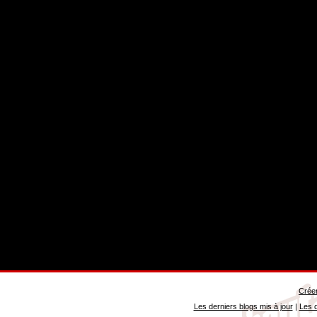
Créer
Les derniers blogs mis à jour
|
Les d