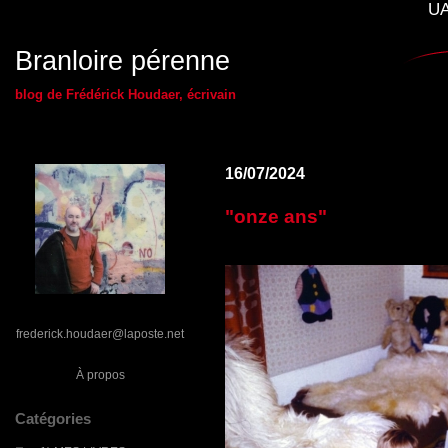
UA
Branloire pérenne
blog de Frédérick Houdaer, écrivain
16/07/2024
"onze ans"
frederick.houdaer@laposte.net
À propos
Catégories