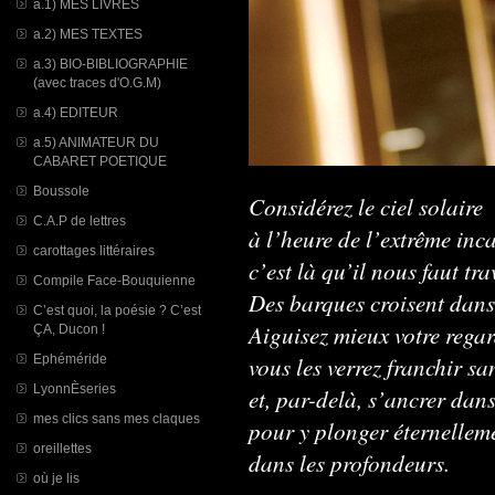
a.1) MES LIVRES
a.2) MES TEXTES
a.3) BIO-BIBLIOGRAPHIE
(avec traces d'O.G.M)
a.4) EDITEUR
a.5) ANIMATEUR DU
CABARET POETIQUE
Boussole
Considérez le ciel solaire
C.A.P de lettres
à l’heure de l’extrême inc
carottages littéraires
c’est là qu’il nous faut tra
Compile Face-Bouquienne
Des barques croisent dans 
C’est quoi, la poésie ? C’est
Aiguisez mieux votre regar
ÇA, Ducon !
vous les verrez franchir sa
Ephéméride
LyonnÈseries
et, par-delà, s’ancrer dans
mes clics sans mes claques
pour y plonger éternellemen
oreillettes
dans les profondeurs.
où je lis