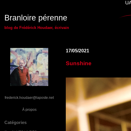
UA
Branloire pérenne
blog de Frédérick Houdaer, écrivain
17/05/2021
Sunshine
frederick.houdaer@laposte.net
À propos
Catégories