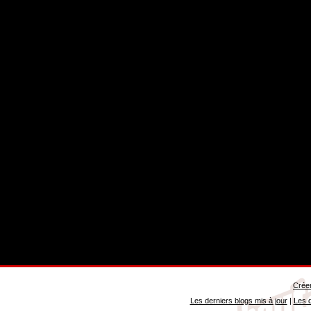
Créer
Les derniers blogs mis à jour
|
Les d