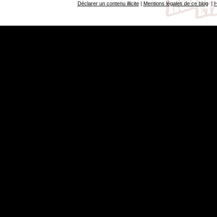
Déclarer un contenu illicite
|
Mentions légales de ce blog
|
H