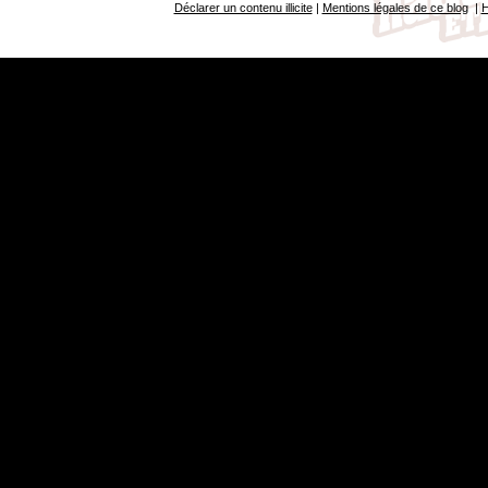
Déclarer un contenu illicite
|
Mentions légales de ce blog
|
H