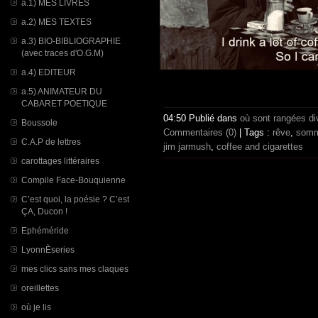
a.1) MES LIVRES
a.2) MES TEXTES
a.3) BIO-BIBLIOGRAPHIE
(avec traces d'O.G.M)
a.4) EDITEUR
a.5) ANIMATEUR DU
CABARET POETIQUE
04:50 Publié dans
où sont rangées di
Boussole
Commentaires (0)
| Tags :
rêve
,
somm
C.A.P de lettres
jim jarmush
,
coffee and cigarettes
carottages littéraires
Compile Face-Bouquienne
C’est quoi, la poésie ? C’est
ÇA, Ducon !
Ephéméride
LyonnÈseries
mes clics sans mes claques
oreillettes
où je lis