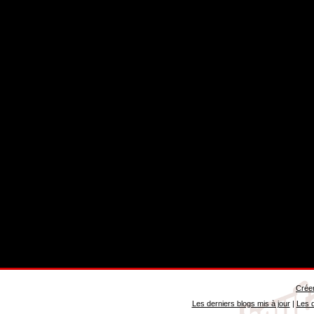
Créer
Les derniers blogs mis à jour
|
Les d