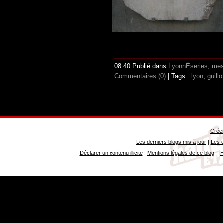
08:40 Publié dans
LyonnÈseries
,
mes
Commentaires (0)
| Tags :
lyon
,
guillo
Créer
Les derniers blogs mis à jour
|
Les d
Déclarer un contenu illicite
|
Mentions légales de ce blog
|
H