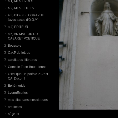
a.1) MES LIVRES
a.2) MES TEXTES
a.3) BIO-BIBLIOGRAPHIE
(avec traces d'O.G.M)
a.4) EDITEUR
a.5) ANIMATEUR DU
CABARET POETIQUE
Boussole
C.A.P de lettres
carottages littéraires
Compile Face-Bouquienne
C’est quoi, la poésie ? C’est
ÇA, Ducon !
Ephéméride
LyonnÈseries
mes clics sans mes claques
oreillettes
où je lis