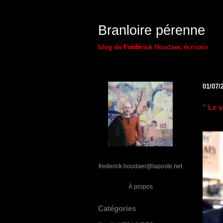
Branloire pérenne
blog de Frédérick Houdaer, écrivain
01/07/
" Le v
frederick.houdaer@laposte.net
À propos
Catégories