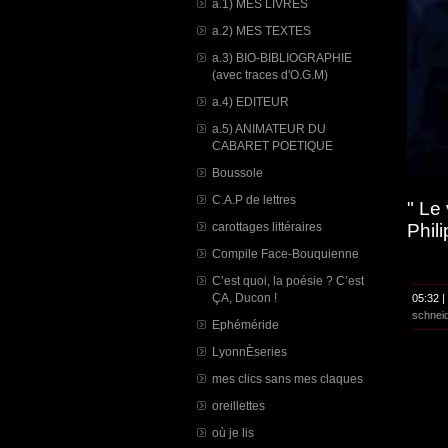
a.1) MES LIVRES
a.2) MES TEXTES
a.3) BIO-BIBLIOGRAPHIE
(avec traces d'O.G.M)
a.4) EDITEUR
a.5) ANIMATEUR DU
CABARET POETIQUE
Boussole
C.A.P de lettres
" Le
carottages littéraires
Phil
Compile Face-Bouquienne
C’est quoi, la poésie ? C’est
ÇA, Ducon !
05:32 |
schnei
Ephéméride
LyonnÈseries
mes clics sans mes claques
oreillettes
où je lis