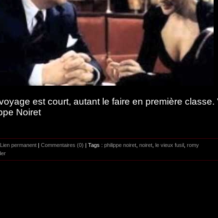
 voyage est court, autant le faire en première classe. 
ippe Noiret
Lien permanent
|
Commentaires (0)
| Tags :
philippe noiret
,
noiret
,
le vieux fusil
,
romy
der