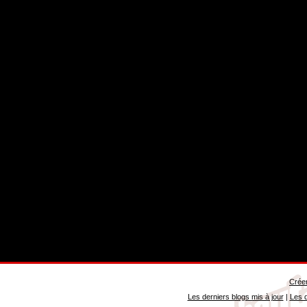
Créer
Les derniers blogs mis à jour
|
Les d