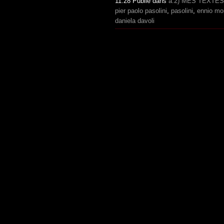
11:28 Publié dans
a.2) MES TEXTES
pier paolo pasolini
,
pasolini
,
ennio mo
daniela davoli