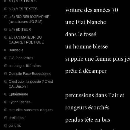
a.1) MES LIVRES
voiture des années 70
a.2) MES TEXTES
a.3) BIO-BIBLIOGRAPHIE
une Fiat blanche
(avec traces d'O.G.M)
a.4) EDITEUR
dans le fossé
a.5) ANIMATEUR DU
CABARET POETIQUE
un homme blessé
Boussole
supplie une femme plus je
C.A.P de lettres
carottages littéraires
prête à décamper
Compile Face-Bouquienne
C’est quoi, la poésie ? C’est
ÇA, Ducon !
percussions dans l’air et
Ephéméride
LyonnÈseries
rongeurs écorchés
mes clics sans mes claques
pendus tête en bas
oreillettes
où je lis