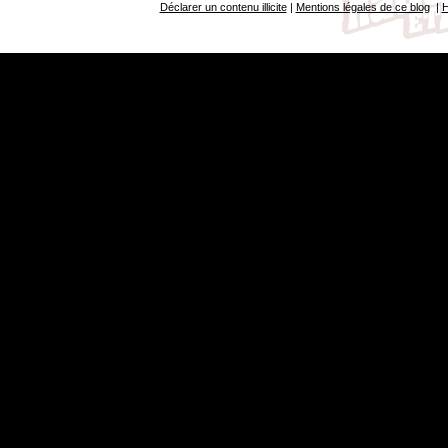
Déclarer un contenu illicite
|
Mentions légales de ce blog
|
H