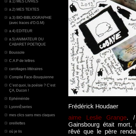
a.1) MES LIVRES
a.2) MES TEXTES
a.3) BIO-BIBLIOGRAPHIE
(avec traces d'O.G.M)
a.4) EDITEUR
a.5) ANIMATEUR DU
CABARET POETIQUE
Boussole
C.A.P de lettres
carottages littéraires
Compile Face-Bouquienne
C’est quoi, la poésie ? C’est
ÇA, Ducon !
Ephéméride
Frédérick Houdaer
LyonnÈseries
mes clics sans mes claques
aime Leslie Grange
. 
oreillettes
Gainsbourg était mort,
rêvé que le père rend
où je lis