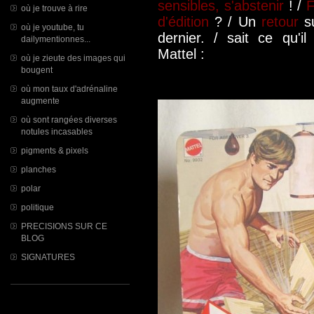
sensibles, s'abstenir
! /
F
où je trouve à rire
d'édition
? / Un
retour
su
où je youtube, tu
dernier. / sait ce qu'il 
dailymentionnes...
Mattel :
où je zieute des images qui
bougent
où mon taux d'adrénaline
augmente
où sont rangées diverses
notules incasables
pigments & pixels
planches
polar
politique
PRECISIONS SUR CE
BLOG
SIGNATURES