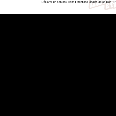
Déclarer un contenu illicite
|
Mentions légales de ce blog
|
H