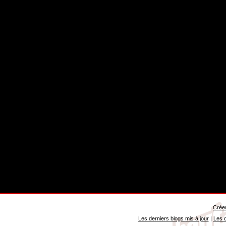
Créer
Les derniers blogs mis à jour
|
Les d