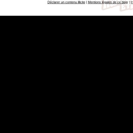
Déclarer un contenu illicite
|
Mentions légales de ce blog
|
H