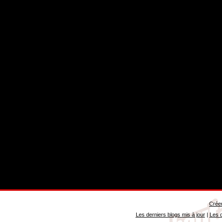
Créer
Les derniers blogs mis à jour
|
Les d