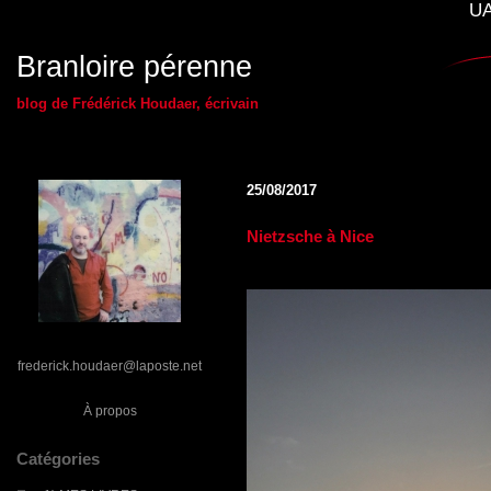
UA
Branloire pérenne
blog de Frédérick Houdaer, écrivain
25/08/2017
Nietzsche à Nice
frederick.houdaer@laposte.net
À propos
Catégories