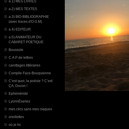
a.1) MES LIVRES
a.2) MES TEXTES
a.3) BIO-BIBLIOGRAPHIE
(avec traces d'O.G.M)
a.4) EDITEUR
a.5) ANIMATEUR DU
CABARET POETIQUE
Boussole
C.A.P de lettres
carottages littéraires
Compile Face-Bouquienne
C’est quoi, la poésie ? C’est
ÇA, Ducon !
Ephéméride
LyonnÈseries
mes clics sans mes claques
oreillettes
où je lis