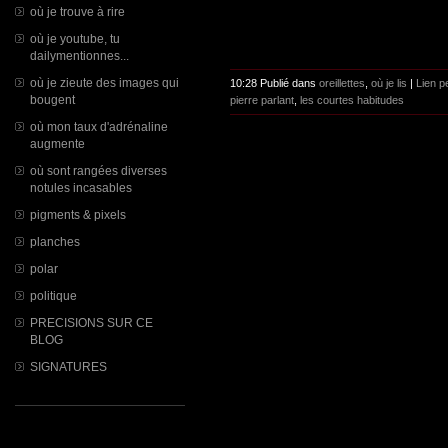
où je trouve à rire
où je youtube, tu
dailymentionnes...
où je zieute des images qui
10:28 Publié dans
oreillettes
,
où je lis
|
Lien 
bougent
pierre parlant
,
les courtes habitudes
où mon taux d'adrénaline
augmente
où sont rangées diverses
notules incasables
pigments & pixels
planches
polar
politique
PRECISIONS SUR CE
BLOG
SIGNATURES