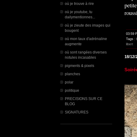
petit
où je trouve à rire
rouss
où je youtube, tu
dailymentionnes...
où je zieute des images qui
bougent
03:59 
où mon taux d'adrénaline
Tags :
augmente
libert
où sont rangées diverses
18/12/
notules incasables
pigments & pixels
Soiré
planches
polar
politique
PRECISIONS SUR CE
BLOG
SIGNATURES