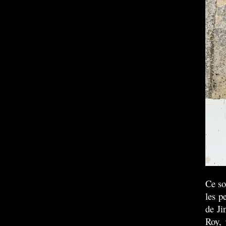
Ce so
les p
de Ji
Roy, 