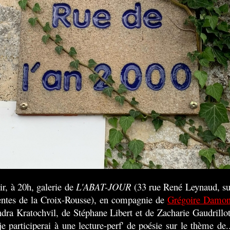
ir, à 20h, galerie de
L'ABAT-JOUR
(33 rue René Leynaud, su
entes de la Croix-Rousse), en compagnie de
Grégoire Damo
ndra Kratochvil, de Stéphane Libert et de Zacharie Gaudrillot
je participerai à une lecture-perf' de poésie sur le thème de..