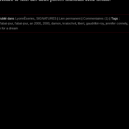
Publié dans
LyonnÈseries
,
SIGNATURES
|
Lien permanent
|
Commentaires (1)
| Tags :
l'abat-jour
,
l'abat-jour
,
an 2000
,
2000
,
damon
,
kratochvil
,
libert
,
gaudrillot-roy
,
jennifer connely
,
m for a dream