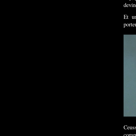
devin
Et u
porte
Ceus
compr