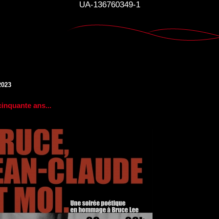
UA-136760349-1
2023
 cinquante ans...