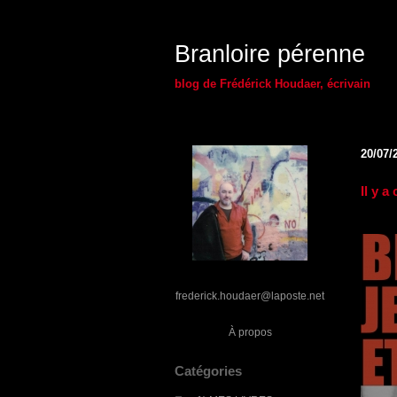
Branloire pérenne
blog de Frédérick Houdaer, écrivain
20/07/
Il y a
frederick.houdaer@laposte.net
À propos
Catégories