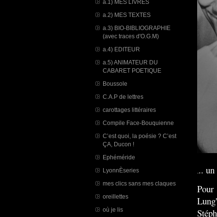
a.1) MES LIVRES
a.2) MES TEXTES
a.3) BIO-BIBLIOGRAPHIE
(avec traces d'O.G.M)
a.4) EDITEUR
a.5) ANIMATEUR DU
CABARET POETIQUE
Boussole
C.A.P de lettres
carottages littéraires
Compile Face-Bouquienne
C’est quoi, la poésie ? C’est
ÇA, Ducon !
Ephéméride
.. un
LyonnÈseries
.
mes clics sans mes claques
Pour
oreillettes
Lung
où je lis
Stéph