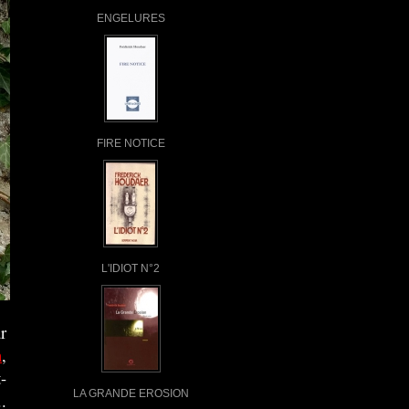
ENGELURES
FIRE NOTICE
L'IDIOT N°2
r
n
,
-
LA GRANDE EROSION
.