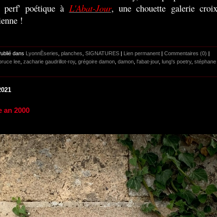
e perf' poétique à
L'Abat-Jour
, une chouette galerie croix
ienne !
Publié dans
LyonnÈseries
,
planches
,
SIGNATURES
|
Lien permanent
|
Commentaires (0)
|
bruce lee
,
zacharie gaudrillot-roy
,
grégoire damon
,
damon
,
l'abat-jour
,
lung's poetry
,
stéphane
2021
e an 2000