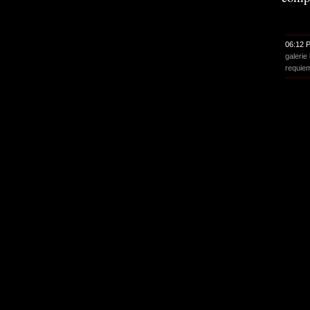
06:12 
galerie 
requie