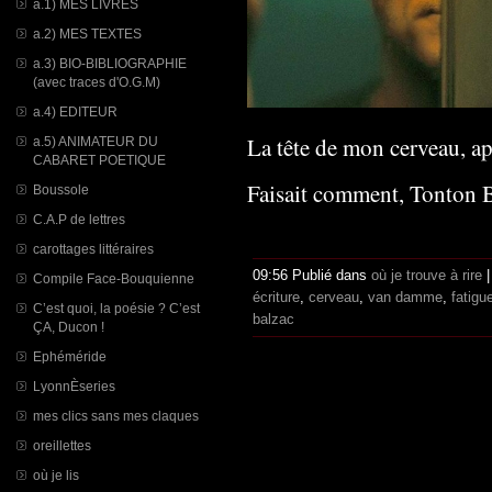
a.1) MES LIVRES
a.2) MES TEXTES
a.3) BIO-BIBLIOGRAPHIE
(avec traces d'O.G.M)
a.4) EDITEUR
La tête de mon cerveau, ap
a.5) ANIMATEUR DU
CABARET POETIQUE
Faisait comment, Tonton B
Boussole
C.A.P de lettres
carottages littéraires
09:56 Publié dans
où je trouve à rire
Compile Face-Bouquienne
écriture
,
cerveau
,
van damme
,
fatigu
C’est quoi, la poésie ? C’est
balzac
ÇA, Ducon !
Ephéméride
LyonnÈseries
mes clics sans mes claques
oreillettes
où je lis