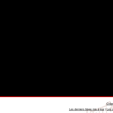
Créer
Les derniers blogs mis à jour
|
Les d