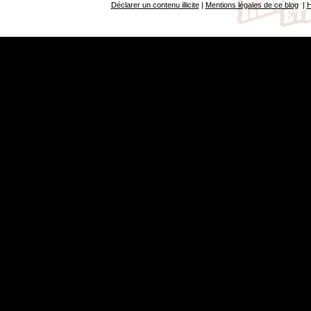
Déclarer un contenu illicite
|
Mentions légales de ce blog
|
H