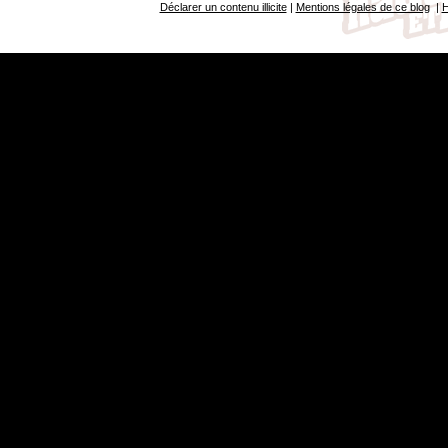
Déclarer un contenu illicite
|
Mentions légales de ce blog
|
H