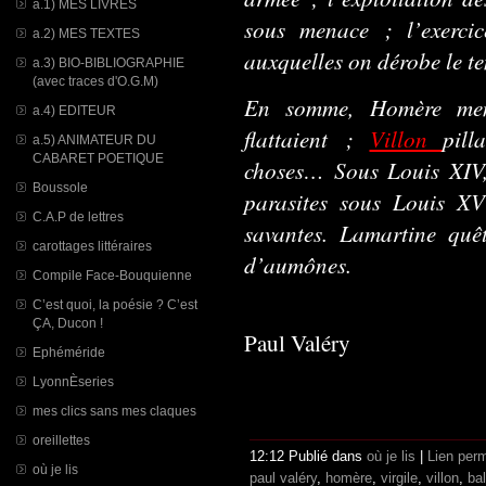
a.1) MES LIVRES
sous menace ; l’exercic
a.2) MES TEXTES
auxquelles on dérobe le te
a.3) BIO-BIBLIOGRAPHIE
(avec traces d'O.G.M)
En somme, Homère mend
a.4) EDITEUR
flattaient ;
Villon
pill
a.5) ANIMATEUR DU
CABARET POETIQUE
choses… Sous Louis XIV,
Boussole
parasites sous Louis XV 
C.A.P de lettres
savantes. Lamartine quê
carottages littéraires
d’aumônes.
Compile Face-Bouquienne
C’est quoi, la poésie ? C’est
ÇA, Ducon !
Paul Valéry
Ephéméride
LyonnÈseries
mes clics sans mes claques
oreillettes
12:12 Publié dans
où je lis
|
Lien per
où je lis
paul valéry
,
homère
,
virgile
,
villon
,
ba