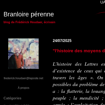
UA
Branloire pérenne
blog de Frédérick Houdaer, écrivain
24/07/2025
"l'histoire des moyens 
L’histoire des Lettres e
d’existence de ceux qui 
travers les âges ». On 
frederick.houdaer@laposte.net
possibles du problème de 
À propos
a : la flatterie, la loua
peuple ; la mendicité ;
Catégories
armée ; l’exploitation de