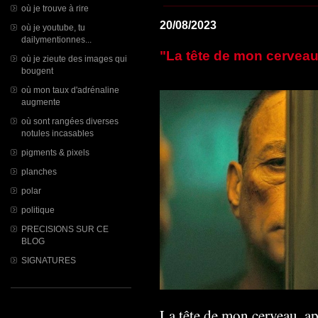
où je trouve à rire
20/08/2023
où je youtube, tu
dailymentionnes...
"La tête de mon cerveau.
où je zieute des images qui
bougent
où mon taux d'adrénaline
augmente
où sont rangées diverses
notules incasables
pigments & pixels
planches
polar
politique
PRECISIONS SUR CE
BLOG
SIGNATURES
La tête de mon cerveau, ap