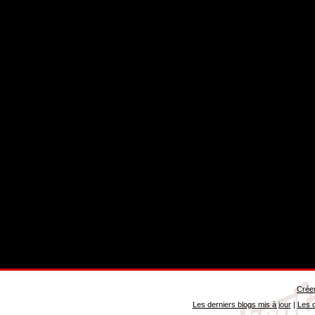
Créer
Les derniers blogs mis à jour
|
Les d