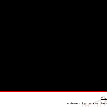
Créer
Les derniers blogs mis à jour
|
Les d