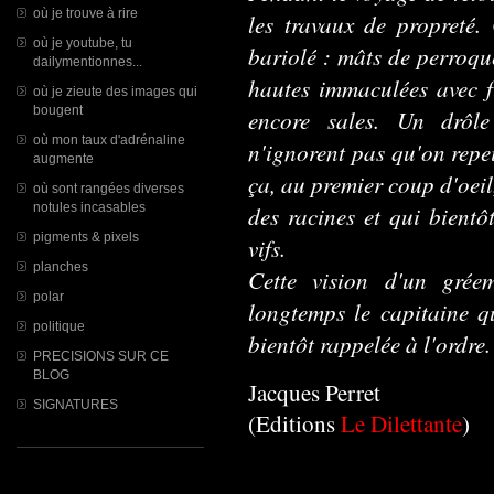
où je trouve à rire
les travaux de propreté. 
où je youtube, tu
bariolé : mâts de perroqu
dailymentionnes...
hautes immaculées avec f
où je zieute des images qui
bougent
encore sales. Un drôle
où mon taux d'adrénaline
n'ignorent pas qu'on repe
augmente
ça, au premier coup d'oeil
où sont rangées diverses
notules incasables
des racines et qui bient
pigments & pixels
vifs.
planches
Cette vision d'un grée
polar
longtemps le capitaine qu
politique
bientôt rappelée à l'ordre.
PRECISIONS SUR CE
BLOG
Jacques Perret
SIGNATURES
(Editions
Le Dilettante
)