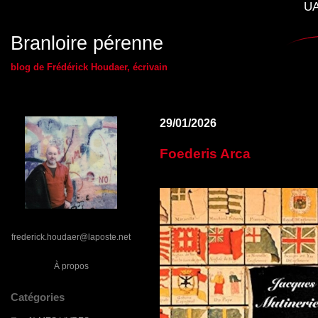
UA
Branloire pérenne
blog de Frédérick Houdaer, écrivain
29/01/2026
Foederis Arca
frederick.houdaer@laposte.net
À propos
Catégories