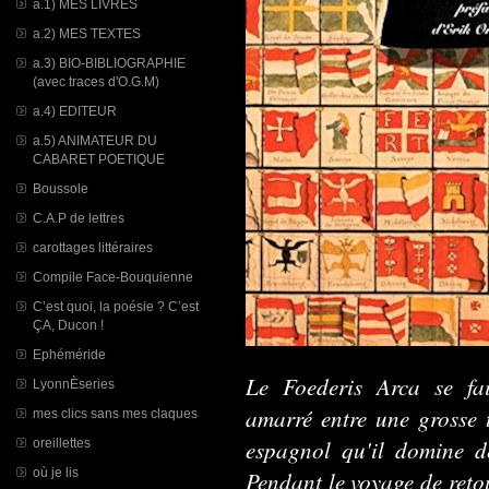
a.1) MES LIVRES
a.2) MES TEXTES
a.3) BIO-BIBLIOGRAPHIE
(avec traces d'O.G.M)
a.4) EDITEUR
a.5) ANIMATEUR DU
CABARET POETIQUE
Boussole
C.A.P de lettres
carottages littéraires
Compile Face-Bouquienne
C’est quoi, la poésie ? C’est
ÇA, Ducon !
Ephéméride
Le Foederis Arca se fai
LyonnÈseries
amarré entre une grosse t
mes clics sans mes claques
espagnol qu'il domine d
oreillettes
où je lis
Pendant le voyage de retou