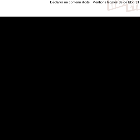
Déclarer un contenu illicite
|
Mentions légales de ce blog
|
H