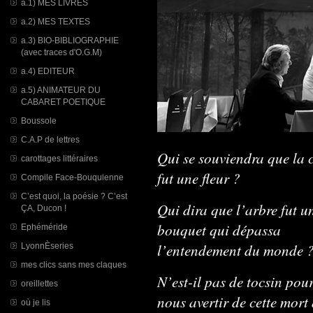
a.1) MES LIVRES
a.2) MES TEXTES
a.3) BIO-BIBLIOGRAPHIE
(avec traces d'O.G.M)
a.4) EDITEUR
a.5) ANIMATEUR DU
CABARET POETIQUE
Boussole
C.A.P de lettres
Qui se souviendra que la c
carottages littéraires
fut une fleur ?
Compile Face-Bouquienne
C’est quoi, la poésie ? C’est
Qui dira que l’arbre fut u
ÇA, Ducon !
bouquet qui dépassa
Ephéméride
l’entendement du monde 
LyonnÈseries
mes clics sans mes claques
N’est-il pas de tocsin pou
oreillettes
nous avertir de cette mort
où je lis