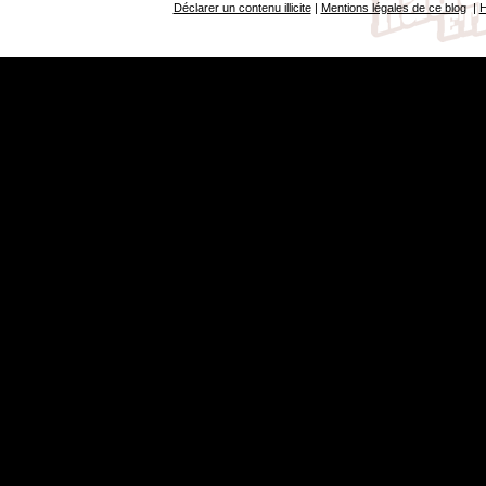
Déclarer un contenu illicite
|
Mentions légales de ce blog
|
H