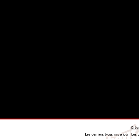
Créer
Les derniers blogs mis à jour
|
Les d