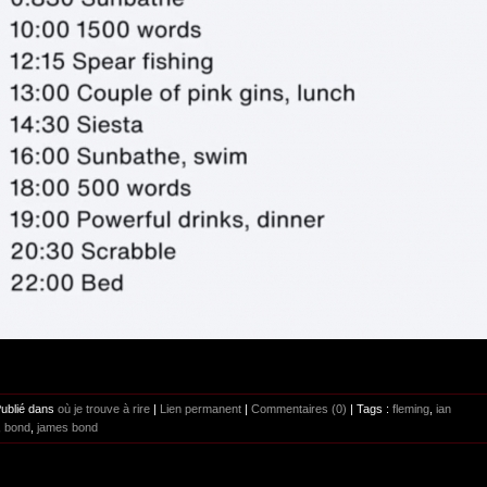
Publié dans
où je trouve à rire
|
Lien permanent
|
Commentaires (0)
| Tags :
fleming
,
ian
,
bond
,
james bond