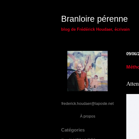
Branloire pérenne
blog de Frédérick Houdaer, écrivain
09/06/
Métho
Atten
frederick.houdaer@laposte.net
À propos
Catégories