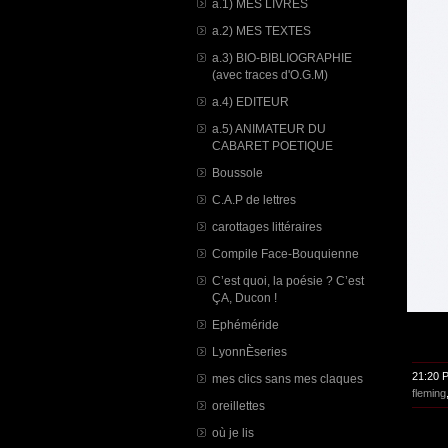
a.1) MES LIVRES
a.2) MES TEXTES
a.3) BIO-BIBLIOGRAPHIE
(avec traces d'O.G.M)
a.4) EDITEUR
a.5) ANIMATEUR DU
CABARET POETIQUE
Boussole
C.A.P de lettres
carottages littéraires
Compile Face-Bouquienne
C’est quoi, la poésie ? C’est
ÇA, Ducon !
Ephéméride
LyonnÈseries
21:20 
mes clics sans mes claques
fleming
oreillettes
où je lis