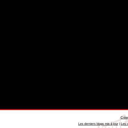
Créer
Les derniers blogs mis à jour
|
Les d