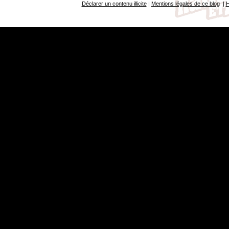
Déclarer un contenu illicite
|
Mentions légales de ce blog
|
H