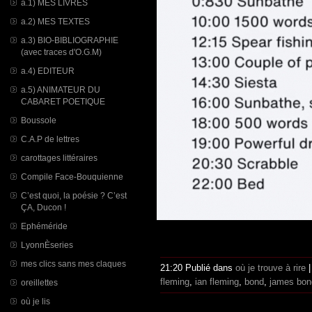
a.1) MES LIVRES
a.2) MES TEXTES
a.3) BIO-BIBLIOGRAPHIE
(avec traces d'O.G.M)
a.4) EDITEUR
a.5) ANIMATEUR DU
CABARET POETIQUE
Boussole
C.A.P de lettres
carottages littéraires
Compile Face-Bouquienne
C’est quoi, la poésie ? C’est
ÇA, Ducon !
Ephéméride
LyonnÈseries
mes clics sans mes claques
21:20 Publié dans
où je trouve à rire
fleming
,
ian fleming
,
bond
,
james bon
oreillettes
où je lis