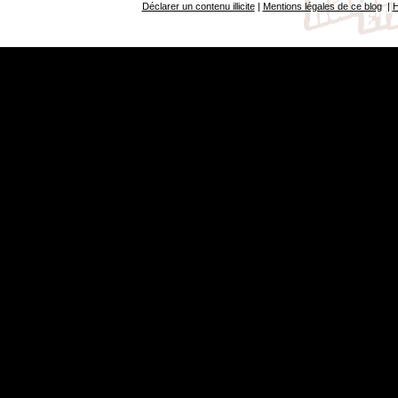
Déclarer un contenu illicite
|
Mentions légales de ce blog
|
H