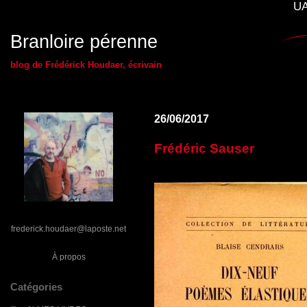
UA
Branloire pérenne
blog de Frédérick Houdaer, écrivain
26/06/2017
Frédéric Sauser
frederick.houdaer@laposte.net
À propos
Catégories