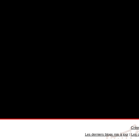
Créer
Les derniers blogs mis à jour
|
Les d