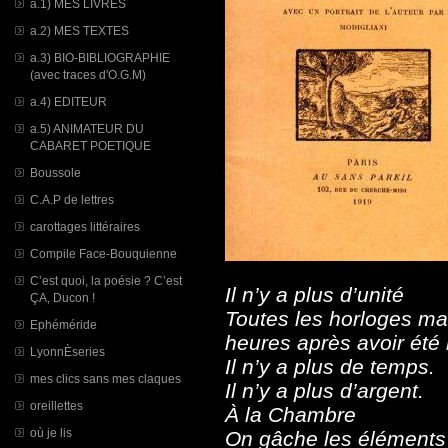
a.1) MES LIVRES
a.2) MES TEXTES
a.3) BIO-BIBLIOGRAPHIE
(avec traces d'O.G.M)
a.4) EDITEUR
a.5) ANIMATEUR DU
CABARET POETIQUE
Boussole
C.A.P de lettres
carottages littéraires
Compile Face-Bouquienne
C’est quoi, la poésie ? C’est
Il n’y a plus d’unité
ÇA, Ducon !
Toutes les horloges m
Ephéméride
heures après avoir été
LyonnÈseries
Il n’y a plus de temps.
mes clics sans mes claques
Il n’y a plus d’argent.
oreillettes
À la Chambre
où je lis
On gâche les éléments 