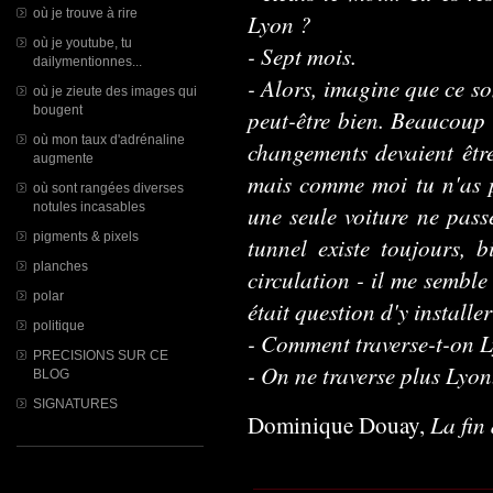
où je trouve à rire
Lyon ?
où je youtube, tu
- Sept mois.
dailymentionnes...
- Alors, imagine que ce so
où je zieute des images qui
bougent
peut-être bien. Beaucoup
où mon taux d'adrénaline
changements devaient être
augmente
mais comme moi tu n'as pa
où sont rangées diverses
notules incasables
une seule voiture ne pass
pigments & pixels
tunnel existe toujours, b
planches
circulation - il me semble
polar
était question d'y installe
politique
- Comment traverse-t-on L
PRECISIONS SUR CE
- On ne traverse plus Lyon
BLOG
SIGNATURES
La fin 
Dominique Douay,