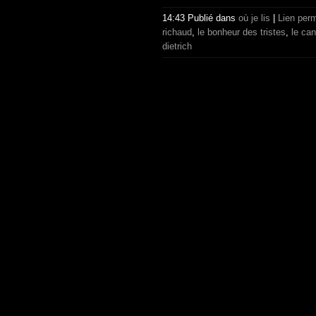
14:43 Publié dans
où je lis
|
Lien per
richaud
,
le bonheur des tristes
,
le ca
dietrich