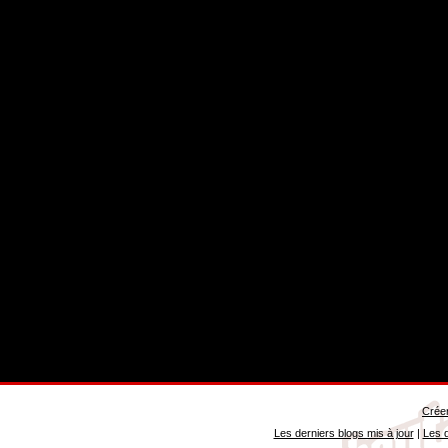
Créer
Les derniers blogs mis à jour
|
Les d