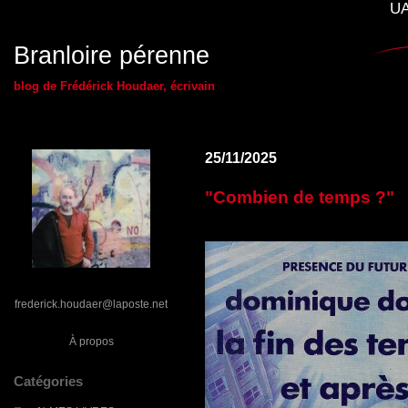
UA
Branloire pérenne
blog de Frédérick Houdaer, écrivain
25/11/2025
"Combien de temps ?"
frederick.houdaer@laposte.net
À propos
Catégories