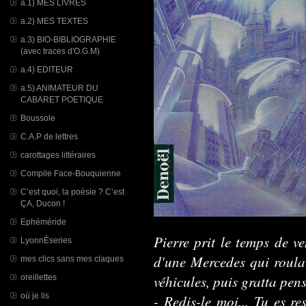
a.1) MES LIVRES
a.2) MES TEXTES
a.3) BIO-BIBLIOGRAPHIE
(avec traces d'O.G.M)
a.4) EDITEUR
a.5) ANIMATEUR DU
CABARET POETIQUE
Boussole
C.A.P de lettres
carottages littéraires
Compile Face-Bouquienne
C’est quoi, la poésie ? C’est
ÇA, Ducon !
Ephéméride
Pierre prit le temps de ve
LyonnÈseries
d'une Mercedes qui roula
mes clics sans mes claques
véhicules, puis gratta pen
oreillettes
où je lis
- Redis-le moi... Tu es r