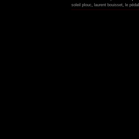
soleil plouc
,
laurent bouisset
,
le pédal