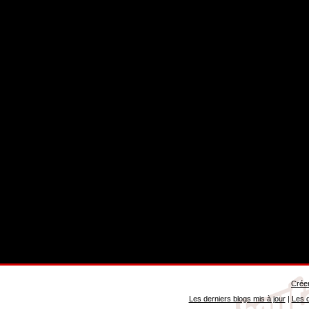
Créer
Les derniers blogs mis à jour
|
Les d