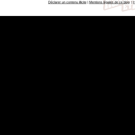
Déclarer un contenu illicite
|
Mentions légales de ce blog
|
H