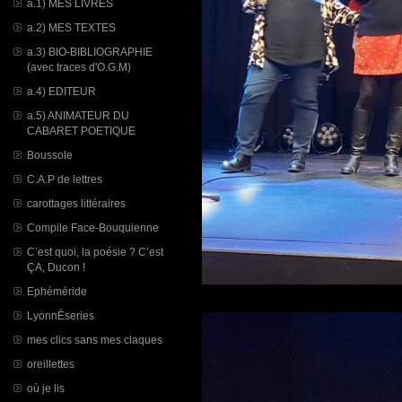
a.1) MES LIVRES
a.2) MES TEXTES
a.3) BIO-BIBLIOGRAPHIE
(avec traces d'O.G.M)
a.4) EDITEUR
a.5) ANIMATEUR DU
CABARET POETIQUE
Boussole
C.A.P de lettres
carottages littéraires
Compile Face-Bouquienne
C’est quoi, la poésie ? C’est
ÇA, Ducon !
Ephéméride
LyonnÈseries
mes clics sans mes claques
oreillettes
où je lis