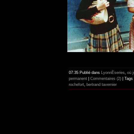
07:35 Publié dans
LyonnÈseries
,
où 
permanent
|
Commentaires (2)
| Tags
rochefort
,
bertrand tavernier