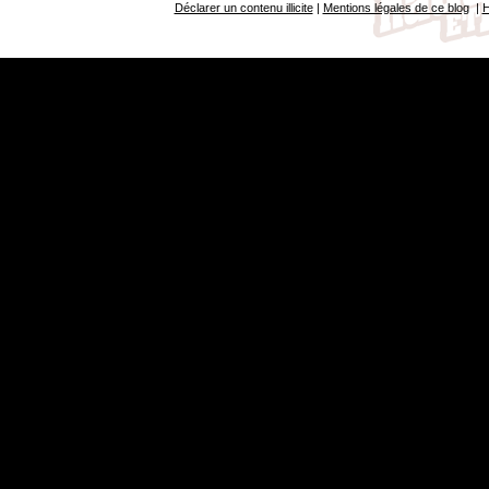
Déclarer un contenu illicite
|
Mentions légales de ce blog
|
H