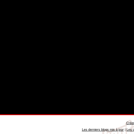
Créer
Les derniers blogs mis à jour
|
Les d