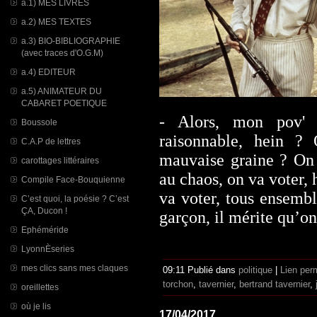
a.1) MES LIVRES
a.2) MES TEXTES
a.3) BIO-BIBLIOGRAPHIE
(avec traces d'O.G.M)
a.4) EDITEUR
a.5) ANIMATEUR DU
CABARET POETIQUE
- Alors, mon pov' 
Boussole
raisonnable, hein ?
C.A.P de lettres
mauvaise graine ? On 
carottages littéraires
au chaos, on va voter, 
Compile Face-Bouquienne
va voter, tous ensembl
C’est quoi, la poésie ? C’est
ÇA, Ducon !
garçon, il mérite qu’o
Ephéméride
LyonnÈseries
mes clics sans mes claques
09:11 Publié dans
politique
|
Lien per
torchon
,
tavernier
,
bertrand tavernier
,
oreillettes
où je lis
17/04/2017