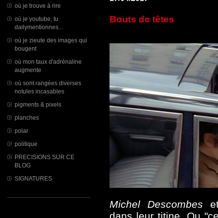
où je trouve à rire
Bouts de têtes
où je youtube, tu
dailymentionnes...
où je zieute des images qui
bougent
où mon taux d'adrénaline
augmente
où sont rangées diverses
notules incasables
pigments & pixels
planches
polar
politique
PRECISIONS SUR CE
BLOG
SIGNATURES
Michel Descombes
e
dans leur titine. Ou "