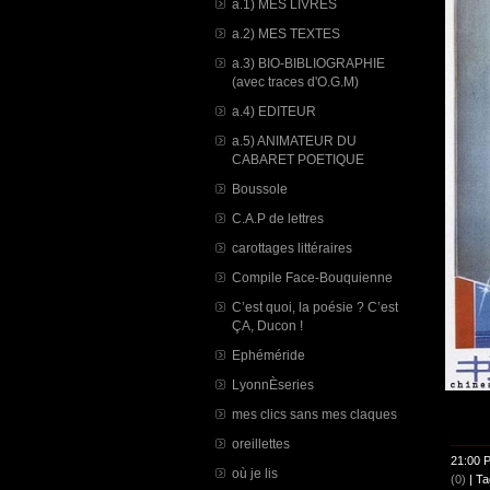
a.1) MES LIVRES
a.2) MES TEXTES
a.3) BIO-BIBLIOGRAPHIE
(avec traces d'O.G.M)
a.4) EDITEUR
a.5) ANIMATEUR DU
CABARET POETIQUE
Boussole
C.A.P de lettres
carottages littéraires
Compile Face-Bouquienne
C’est quoi, la poésie ? C’est
ÇA, Ducon !
Ephéméride
LyonnÈseries
mes clics sans mes claques
oreillettes
21:00 
où je lis
(0)
| Ta