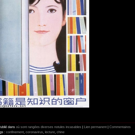
Publié dans
où sont rangées diverses notules incasables
|
Lien permanent
|
Commentaires
gs :
confinement
,
coronavirus
,
lecture
,
chine