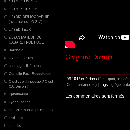
a.1) MES LIVRES
a.2) MES TEXTES
a.3) BIO-BIBLIOGRAPHIE
(avec traces d'O.G.M)
a.4) EDITEUR
a.5) ANIMATEUR DU
CABARET POETIQUE
Boussole
Grégoire Damon
C.A.P de lettres
carottages littéraires
Compile Face-Bouquienne
06:10 Publié dans
C’est quoi, la poé
C’est quoi, la poésie ? C’est
Commentaires (0)
| Tags :
grégoire d
ÇA, Ducon !
Ephéméride
Les commentaires sont fermés.
LyonnÈseries
mes clics sans mes claques
oreillettes
où je lis