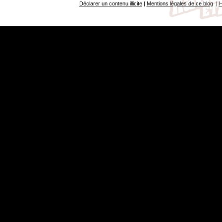
Déclarer un contenu illicite
|
Mentions légales de ce blog
|
H