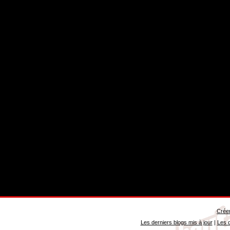
Créer
Les derniers blogs mis à jour
|
Les d