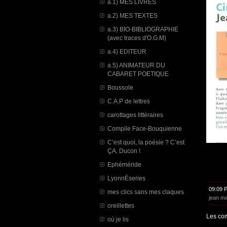
a.1) MES LIVRES
a.2) MES TEXTES
a.3) BIO-BIBLIOGRAPHIE
(avec traces d'O.G.M)
a.4) EDITEUR
a.5) ANIMATEUR DU
CABARET POETIQUE
Boussole
C.A.P de lettres
carottages littéraires
Compile Face-Bouquienne
C’est quoi, la poésie ? C’est
ÇA, Ducon !
Ephéméride
LyonnÈseries
09:09 
mes clics sans mes claques
jean ma
oreillettes
Les com
où je lis