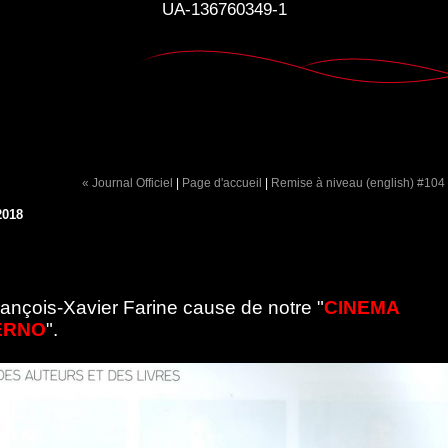
UA-136760349-1
« Journal Officiel
|
Page d'accueil
|
Remise à niveau (english) #104
2018
François-Xavier Farine cause de notre "
CINEMA
ERNO
".