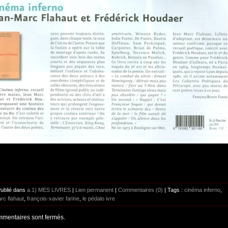
Publié dans
a.1) MES LIVRES
|
Lien permanent
|
Commentaires (0)
| Tags :
cinéma inferno
,
rc flahaut
,
françois-xavier farine
,
le pédalo ivre
mentaires sont fermés.