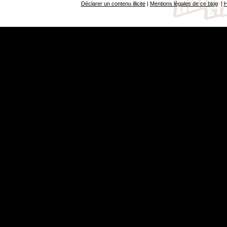
Déclarer un contenu illicite
|
Mentions légales de ce blog
|
H