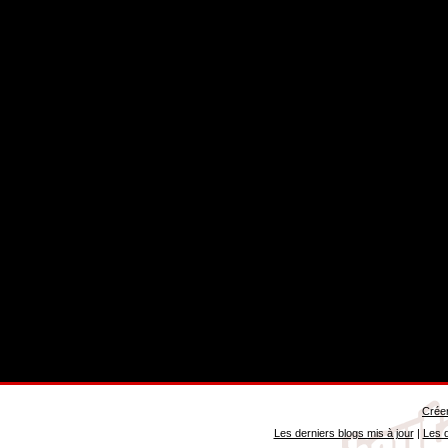
Créer
Les derniers blogs mis à jour
|
Les d