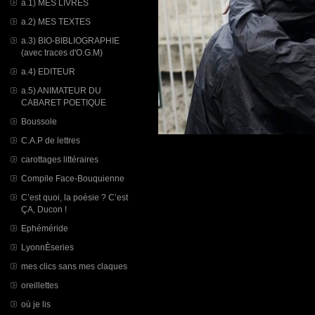
a.1) MES LIVRES
a.2) MES TEXTES
a.3) BIO-BIBLIOGRAPHIE
(avec traces d'O.G.M)
a.4) EDITEUR
a.5) ANIMATEUR DU
CABARET POETIQUE
Boussole
C.A.P de lettres
carottages littéraires
Compile Face-Bouquienne
C’est quoi, la poésie ? C’est
ÇA, Ducon !
Ephéméride
LyonnÈseries
mes clics sans mes claques
oreillettes
où je lis