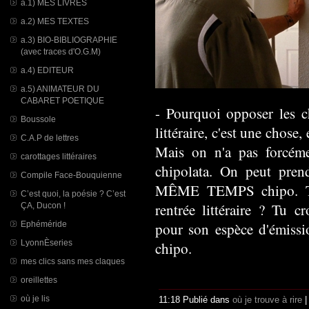
a.1) MES LIVRES
a.2) MES TEXTES
a.3) BIO-BIBLIOGRAPHIE
(avec traces d'O.G.M)
a.4) EDITEUR
a.5) ANIMATEUR DU
CABARET POETIQUE
- Pourquoi opposer les 
Boussole
littéraire, c'est une chose, 
C.A.P de lettres
Mais on n'a pas forcéme
carottages littéraires
chipolata. On peut pre
Compile Face-Bouquienne
MÊME TEMPS chipo. Tu
C’est quoi, la poésie ? C’est
rentrée littéraire ? Tu c
ÇA, Ducon !
Ephéméride
pour son espèce d'émissi
LyonnÈseries
chipo.
mes clics sans mes claques
oreillettes
où je lis
11:18 Publié dans
où je trouve à rire