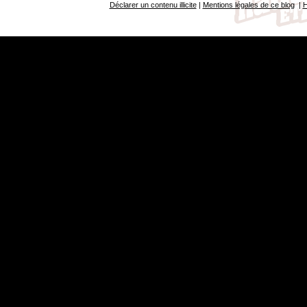
Déclarer un contenu illicite
|
Mentions légales de ce blog
|
H