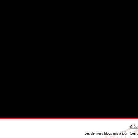
Créer
Les derniers blogs mis à jour
|
Les d