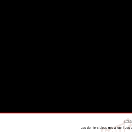
Créer
Les derniers blogs mis à jour
|
Les d