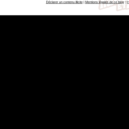
Déclarer un contenu illicite
|
Mentions légales de ce blog
|
H