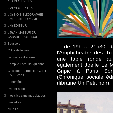
a.1) MES LIVRES
a.2) MES TEXTES
a.3) BIO-BIBLIOGRAPHIE
(avec traces d'O.G.M)
a.4) EDITEUR
a.5) ANIMATEUR DU
CABARET POETIQUE
Boussole
... de 19h à 21h30, d
C.A.P de lettres
l'Amphithéâtre des Tro
carottages littéraires
une table ronde au
également Joëlle Le M
Compile Face-Bouquienne
Gripic à Paris Sor
C’est quoi, la poésie ? C’est
ÇA, Ducon !
(Chronique sociale édi
(librairie Un Petit noir).
Ephéméride
LyonnÈseries
mes clics sans mes claques
oreillettes
où je lis