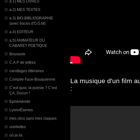
a.1) MES LIVRES
a.2) MES TEXTES
a.3) BIO-BIBLIOGRAPHIE
(avec traces d'O.G.M)
a.4) EDITEUR
a.5) ANIMATEUR DU
CABARET POETIQUE
Boussole
C.A.P de lettres
carottages littéraires
Compile Face-Bouquienne
La musique d'un film a
:
C’est quoi, la poésie ? C’est
ÇA, Ducon !
Ephéméride
LyonnÈseries
mes clics sans mes claques
oreillettes
où je lis