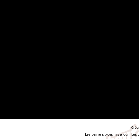
Créer
Les derniers blogs mis à jour
|
Les d