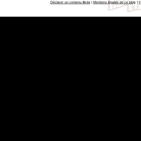
Déclarer un contenu illicite
|
Mentions légales de ce blog
|
H