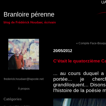
UA
Branloire pérenne
blog de Frédérick Houdaer, écrivain
« Compile Face-Bouqu
20/05/2012
C'était le quatorzième C
... au cours duquel a
portée... je cher
frederick.houdaer@laposte.net
grandiloquent... Diso
À propos
l'histoire de la poésie
Catégories