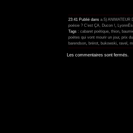
23:41 Publié dans
a.5) ANIMATEUR
poésie ? C’est ÇA, Ducon !
,
LyonnÈs
Tags :
cabaret poétique
,
thion
,
baumi
poètes qui vont mourir un jour
,
prix du
barendson
,
brérot
,
bukowski
,
ravel
,
m
Les commentaires sont fermés.