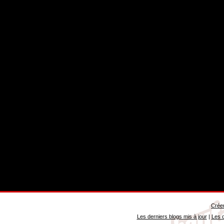
Créer
Les derniers blogs mis à jour
|
Les d