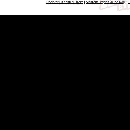
Déclarer un contenu illicite
|
Mentions légales de ce blog
|
H