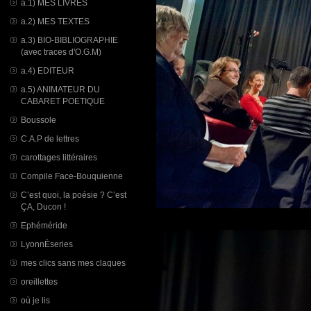
a.1) MES LIVRES
a.2) MES TEXTES
a.3) BIO-BIBLIOGRAPHIE
(avec traces d'O.G.M)
a.4) EDITEUR
a.5) ANIMATEUR DU
CABARET POETIQUE
Boussole
C.A.P de lettres
carottages littéraires
Compile Face-Bouquienne
C’est quoi, la poésie ? C’est
ÇA, Ducon !
Ephéméride
LyonnÈseries
mes clics sans mes claques
oreillettes
où je lis