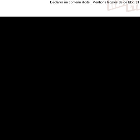
Déclarer un contenu illicite
|
Mentions légales de ce blog
|
H