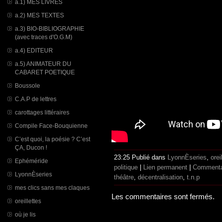
a.1) MES LIVRES
a.2) MES TEXTES
a.3) BIO-BIBLIOGRAPHIE
(avec traces d'O.G.M)
a.4) EDITEUR
a.5) ANIMATEUR DU
CABARET POETIQUE
Boussole
C.A.P de lettres
carottages littéraires
Compile Face-Bouquienne
C’est quoi, la poésie ? C’est
ÇA, Ducon !
23:25 Publié dans
LyonnÈseries
,
orei
Ephéméride
politique
|
Lien permanent
|
Commentai
LyonnÈseries
théâtre
,
décentralisation
,
t.n.p
mes clics sans mes claques
Les commentaires sont fermés.
oreillettes
où je lis