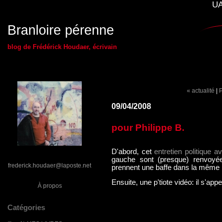
UA
Branloire pérenne
blog de Frédérick Houdaer, écrivain
« actualité
|
P
09/04/2008
pour Philippe B.
D'abord, cet
entretien politique a
gauche sont (presque) renvoy
frederick.houdaer@laposte.net
prennent une baffe dans la même p
Ensuite, une p'tiote vidéo: il s'ap
À propos
Catégories