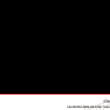
Créer
Les derniers blogs mis à jour
|
Les d