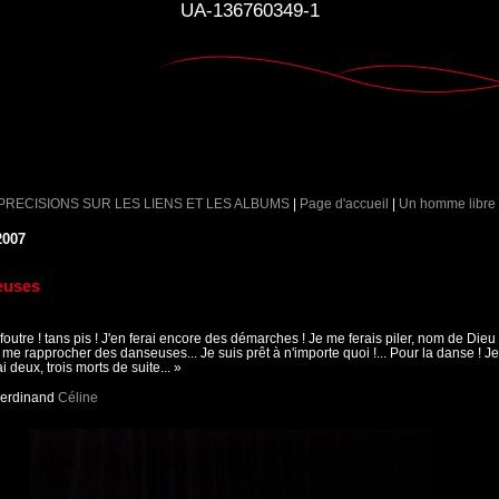
UA-136760349-1
 PRECISIONS SUR LES LIENS ET LES ALBUMS
|
Page d'accueil
|
Un homme libre
2007
euses
 foutre ! tans pis ! J'en ferai encore des démarches ! Je me ferais piler, nom de Dieu
ur me rapprocher des danseuses... Je suis prêt à n'importe quoi !... Pour la danse ! Je
ai deux, trois morts de suite... »
Ferdinand
Céline