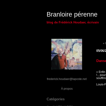
Branloire pérenne
blog de Frédérick Houdaer, écrivain
«
05/06/
Dans
« Enfin
!.., po
souffrir
frederick.houdaer@laposte.net
Louis-
À propos
Catégories