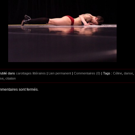
Publié dans
carottages littéraires
|
Lien permanent
|
Commentaires (0)
| Tags :
Céline
,
danse
,
se
,
citation
mentaires sont fermés.