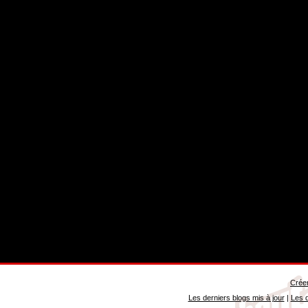
Créer
Les derniers blogs mis à jour
|
Les d