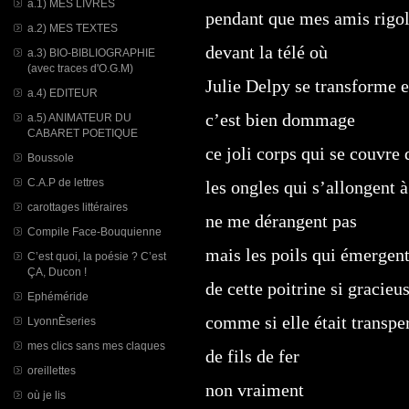
a.1) MES LIVRES
pendant que mes amis rigo
a.2) MES TEXTES
devant la télé où
a.3) BIO-BIBLIOGRAPHIE
(avec traces d'O.G.M)
Julie Delpy se transforme 
a.4) EDITEUR
c’est bien dommage
a.5) ANIMATEUR DU
CABARET POETIQUE
ce joli corps qui se couvre 
Boussole
C.A.P de lettres
les ongles qui s’allongent 
carottages littéraires
ne me dérangent pas
Compile Face-Bouquienne
mais les poils qui émergen
C’est quoi, la poésie ? C’est
ÇA, Ducon !
de cette poitrine si gracieu
Ephéméride
comme si elle était transpe
LyonnÈseries
mes clics sans mes claques
de fils de fer
oreillettes
non vraiment
où je lis