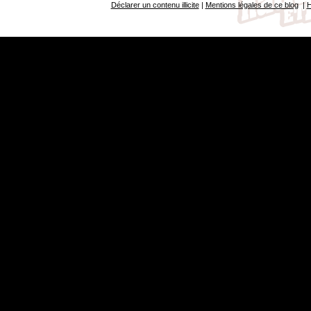
Déclarer un contenu illicite
|
Mentions légales de ce blog
|
H