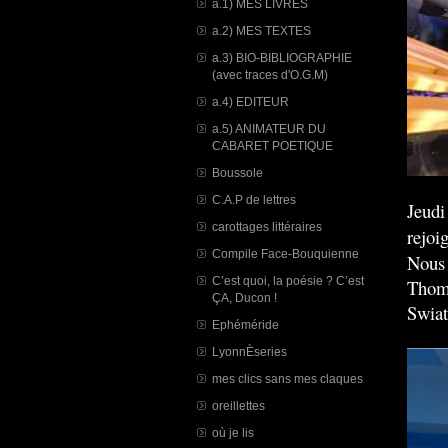
a.1) MES LIVRES
a.2) MES TEXTES
a.3) BIO-BIBLIOGRAPHIE
(avec traces d'O.G.M)
a.4) EDITEUR
a.5) ANIMATEUR DU
CABARET POETIQUE
Boussole
C.A.P de lettres
Jeudi
carottages littéraires
rejoi
Compile Face-Bouquienne
Nous 
C’est quoi, la poésie ? C’est
Thoma
ÇA, Ducon !
Swiat
Ephéméride
LyonnÈseries
mes clics sans mes claques
oreillettes
où je lis