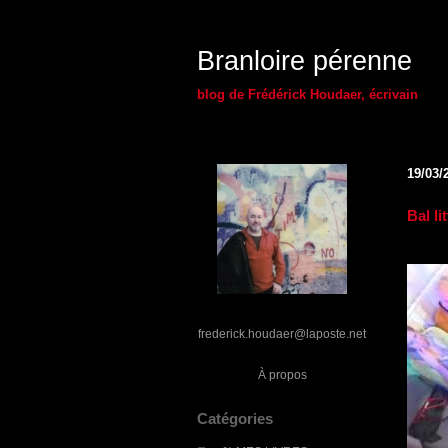
Branloire pérenne
blog de Frédérick Houdaer, écrivain
19/03/
Bal li
frederick.houdaer@laposte.net
À propos
Catégories