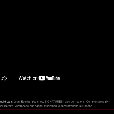
Publié dans
LyonnÈseries
,
planches
,
SIGNATURES
|
Lien permanent
|
Commentaires (0)
|
bal littéraire
,
villefranche-sur-saône
,
médiathèque de villefranche-sur-saône